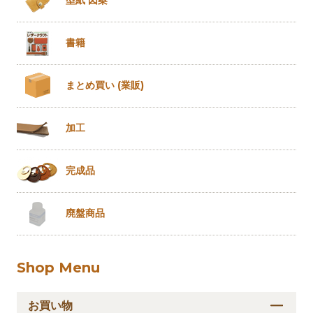
型紙 図案
書籍
まとめ買い
(業販)
加工
完成品
廃盤商品
Shop Menu
お買い物