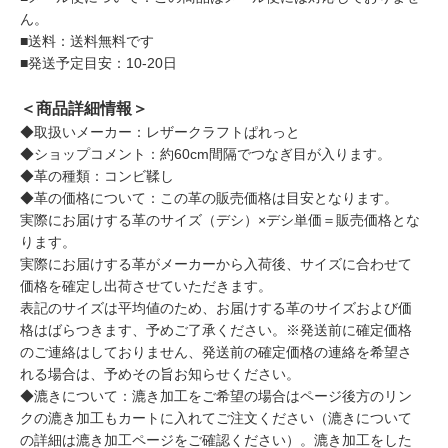
ん。
■送料：送料無料です
■発送予定目安：10-20日
＜商品詳細情報＞
◆取扱いメーカー：レザークラフトぱれっと
◆ショップコメント：約60cm間隔でつなぎ目が入ります。
◆革の種類：コンビ鞣し
◆革の価格について：この革の販売価格は目安となります。
実際にお届けする革のサイズ（デシ）×デシ単価＝販売価格とな
ります。
実際にお届けする革がメーカーから入荷後、サイズに合わせて
価格を確定し出荷させていただきます。
表記のサイズは平均値のため、お届けする革のサイズおよび価
格はばらつきます、予めご了承ください。※発送前に確定価格
のご連絡はしておりません、発送前の確定価格の連絡を希望さ
れる場合は、予めその旨お知らせください。
◆漉きについて：漉き加工をご希望の場合はページ後方のリン
クの漉き加工もカートに入れてご注文ください（漉きについて
の詳細は漉き加工ページをご確認ください）。漉き加工をした