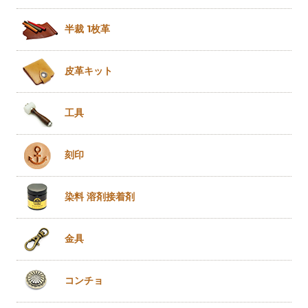
半裁 1枚革
皮革キット
工具
刻印
染料 溶剤
接着剤
金具
コンチョ