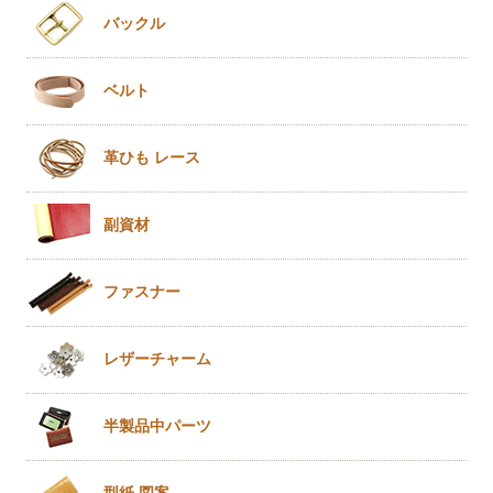
バックル
ベルト
革ひも
レース
副資材
ファスナー
レザー
チャーム
半製品
中パーツ