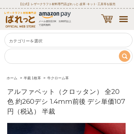
【公式】レザークラフト材料専門店ぱれっと‐皮革･キット･工具等を販売
メール便対応OK 3,000円以上
で送料無料
ホーム
>
半裁 1枚革
>
牛クローム革
アルファベット（クロッタン） 全20
色 約260デシ 1.4mm前後 デシ単価107
円（税込） 半裁