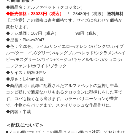
＜商品情報＞
◆商品名：アルファベット（クロッタン）
◆販売価格：28028円（税込）
/ 25480円（税抜）
送料無料
【ご注意】この価格は参考価格です。サイズに合わせて価格が
変わります。
◆デシ単価：107円（税込） 98円（税抜）
◆型番：Pkawa2047
◆色：全20色、ライム/サンイエロー/オレンジ/ピンク/スカイブ
ルー/ターコイズ/グリーン/キングブルー/レッド/シクラメン/ネイ
ビー/モスグリーン/ワイン/ベージュ/キャメル/レンガ/ショコラ/
エレファント/ホワイト/ブラック
◆サイズ：約260デシ
◆厚さ：1.4mm前後
◆商品説明：乱雑に配置されたアルファベットの型押し牛革。
コンビ鞣しで適度なハリもあるクロッタンに型押しをした革で
す。コバも軽くなら磨けます。カラーバリエーションが豊富
で、小物からバッグまで、スタイリッシュな作品作りに。
◆内容：半裁
＜配送について＞
■メール便について：この商品はメール便には対応しておりませ