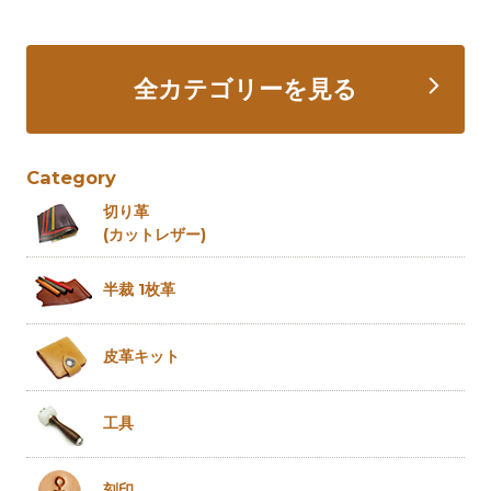
全カテゴリーを見る
Category
切り革
(カットレザー)
半裁 1枚革
皮革キット
工具
刻印