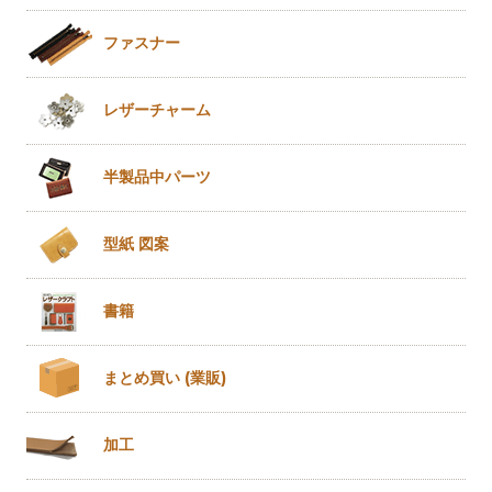
ファスナー
レザー
チャーム
半製品
中パーツ
型紙 図案
書籍
まとめ買い
(業販)
加工