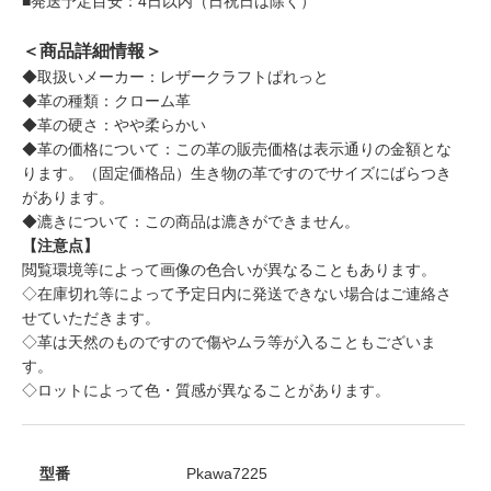
■発送予定目安：4日以内（日祝日は除く）
＜商品詳細情報＞
◆取扱いメーカー：レザークラフトぱれっと
◆革の種類：クローム革
◆革の硬さ：やや柔らかい
◆革の価格について：この革の販売価格は表示通りの金額とな
ります。（固定価格品）生き物の革ですのでサイズにばらつき
があります。
◆漉きについて：この商品は漉きができません。
【注意点】
閲覧環境等によって画像の色合いが異なることもあります。
◇在庫切れ等によって予定日内に発送できない場合はご連絡さ
せていただきます。
◇革は天然のものですので傷やムラ等が入ることもございま
す。
◇ロットによって色・質感が異なることがあります。
型番
Pkawa7225