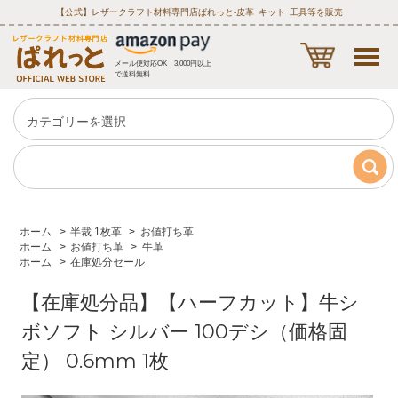
【公式】レザークラフト材料専門店ぱれっと‐皮革･キット･工具等を販売
メール便対応OK 3,000円以上
で送料無料
ホーム
>
半裁 1枚革
>
お値打ち革
ホーム
>
お値打ち革
>
牛革
ホーム
>
在庫処分セール
【在庫処分品】【ハーフカット】牛シ
ボソフト シルバー 100デシ（価格固
定） 0.6mm 1枚