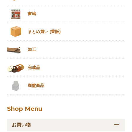
書籍
まとめ買い
(業販)
加工
完成品
廃盤商品
Shop Menu
お買い物