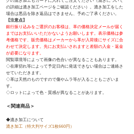
クの漉き加工もカートに入れてご注文ください（漉きについて
の詳細は漉き加工ページをご確認ください）。漉き加工をした
場合は悪品を除き返品はできません、予めご了承ください。
【注意点】
銀行振り込みをご選択のお客様は、革の価格決定メールが届く
まではお支払いいただかないようお願いします。表示価格は参
考価格です、販売価格はメーカーから革が入荷後にサイズに合
わせて決定します。先にお支払いされますと差額の入金・返金
が必要になります。
閲覧環境等によって画像の色合いが異なることもあります。
◇在庫切れ等によって予定日内に発送できない場合はご連絡さ
せていただきます。
◇革は天然のものですので傷やムラ等が入ることもございま
す。
◇ロットによって色・質感が異なることがあります。
＜関連商品＞
◆漉き加工について
漉き加工（特大判サイズ1枚660円）