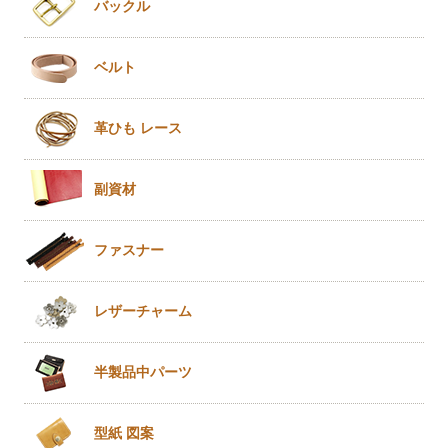
バックル
ベルト
革ひも
レース
副資材
ファスナー
レザー
チャーム
半製品
中パーツ
型紙 図案