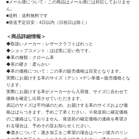
■メール便について：この商品はメール便には対応しておりませ
ん。
■送料：送料無料です
■発送予定目安：4日以内（日祝日は除く）
＜商品詳細情報＞
◆取扱いメーカー：レザークラフトぱれっと
◆ショップコメント：ほぼ黒に近い色です。
◆革の種類：クローム革
◆革の硬さ：柔らかい
◆革の価格について：この革の販売価格は目安となります。
実際にお届けする革のサイズ（デシ）×デシ単価＝販売価格とな
ります。
実際にお届けする革がメーカーから入荷後、サイズに合わせて
価格を確定し出荷させていただきます。
表記のサイズは平均値のため、お届けする革のサイズおよび価
格はばらつきます、予めご了承ください。※発送前に確定価格
のご連絡はしておりません、発送前の確定価格の連絡を希望さ
れる場合は、予めその旨お知らせください。
◆漉きについて：漉き加工をご希望の場合はページ後方のリン