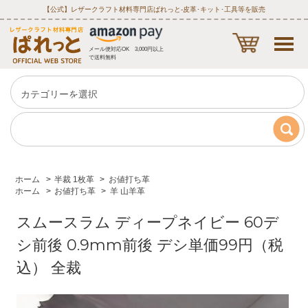
【公式】レザークラフト材料専門店ぱれっと‐皮革･キット･工具等を販売
メール便対応OK 3,000円以上
で送料無料
ホーム
>
半裁 1枚革
>
お値打ち革
ホーム
>
お値打ち革
>
羊 山羊革
スムースラム ディープネイビー 60デ
シ前後 0.9mm前後 デシ単価99円（税
込） 全裁