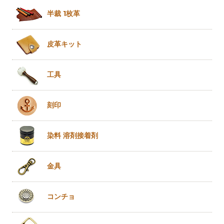
半裁 1枚革
皮革キット
工具
刻印
染料 溶剤
接着剤
金具
コンチョ