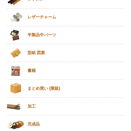
レザー
チャーム
半製品
中パーツ
型紙 図案
書籍
まとめ買い
(業販)
加工
完成品