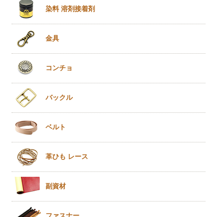
染料 溶剤
接着剤
金具
コンチョ
バックル
ベルト
革ひも
レース
副資材
ファスナー