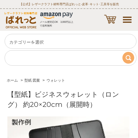
【公式】レザークラフト材料専門店ぱれっと‐皮革･キット･工具等を販売
メール便対応OK 3,000円以上
で送料無料
ホーム
>
型紙 図案
>
ウォレット
【型紙】ビジネスウォレット（ロン
グ） 約20×20cm（展開時）