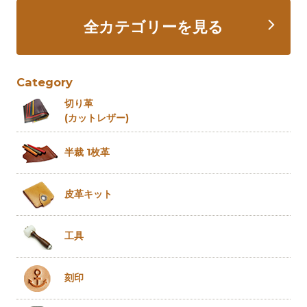
全カテゴリーを見る
Category
切り革
(カットレザー)
半裁 1枚革
皮革キット
工具
刻印