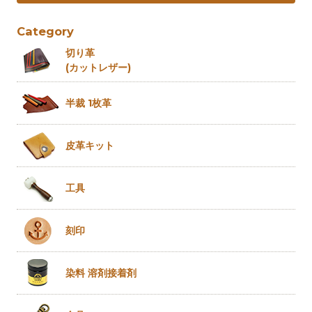
Category
切り革
(カットレザー)
半裁 1枚革
皮革キット
工具
刻印
染料 溶剤
接着剤