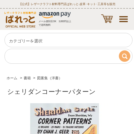
【公式】レザークラフト材料専門店ぱれっと‐皮革･キット･工具等を販売
メール便対応OK 3,000円以上
で送料無料
ホーム
>
書籍
>
図案集（洋書）
シェリダンコーナーパターン