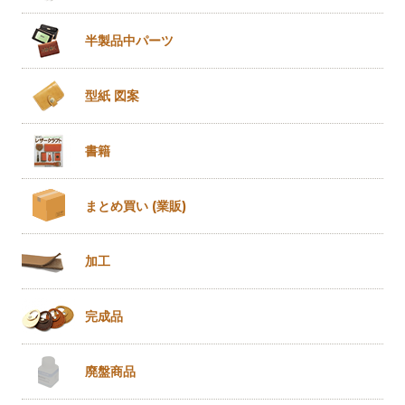
半製品
中パーツ
型紙 図案
書籍
まとめ買い
(業販)
加工
完成品
廃盤商品