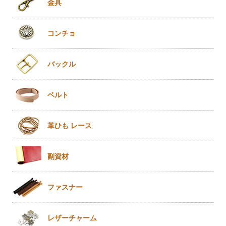
金具
コンチョ
バックル
ベルト
革ひも
レース
副資材
ファスナー
レザー
チャーム