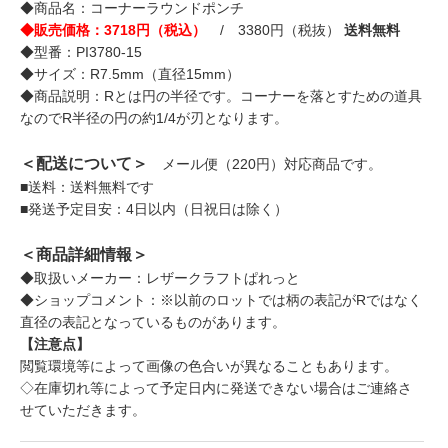
◆商品名：コーナーラウンドポンチ
◆販売価格：3718円（税込）
/ 3380円（税抜）
送料無料
◆型番：PI3780-15
◆サイズ：R7.5mm（直径15mm）
◆商品説明：Rとは円の半径です。コーナーを落とすための道具
なのでR半径の円の約1/4が刃となります。
＜配送について＞
メール便（220円）対応商品です。
■送料：送料無料です
■発送予定目安：4日以内（日祝日は除く）
＜商品詳細情報＞
◆取扱いメーカー：レザークラフトぱれっと
◆ショップコメント：※以前のロットでは柄の表記がRではなく
直径の表記となっているものがあります。
【注意点】
閲覧環境等によって画像の色合いが異なることもあります。
◇在庫切れ等によって予定日内に発送できない場合はご連絡さ
せていただきます。