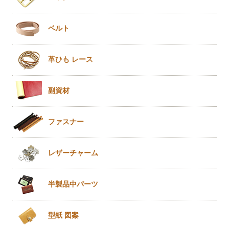
ベルト
革ひも
レース
副資材
ファスナー
レザー
チャーム
半製品
中パーツ
型紙 図案