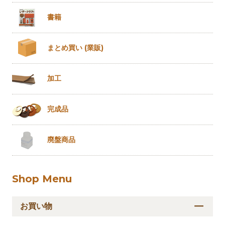
書籍
まとめ買い
(業販)
加工
完成品
廃盤商品
Shop Menu
お買い物