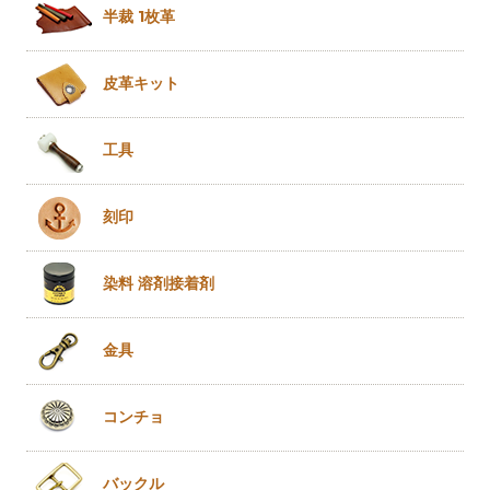
半裁 1枚革
皮革キット
工具
刻印
染料 溶剤
接着剤
金具
コンチョ
バックル