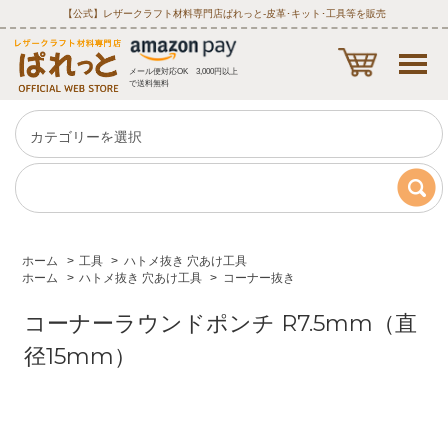
【公式】レザークラフト材料専門店ぱれっと‐皮革･キット･工具等を販売
メール便対応OK 3,000円以上
で送料無料
ホーム
>
工具
>
ハトメ抜き 穴あけ工具
ホーム
>
ハトメ抜き 穴あけ工具
>
コーナー抜き
コーナーラウンドポンチ R7.5mm（直
径15mm）