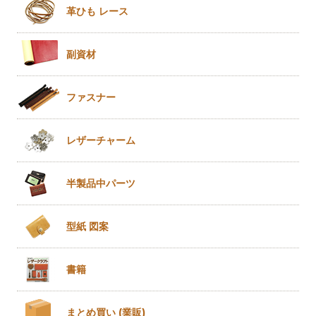
革ひも
レース
副資材
ファスナー
レザー
チャーム
半製品
中パーツ
型紙 図案
書籍
まとめ買い
(業販)