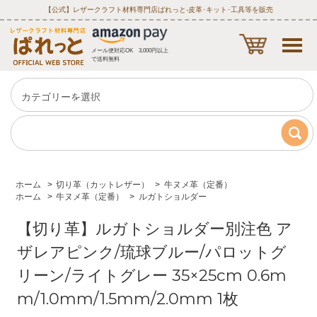
【公式】レザークラフト材料専門店ぱれっと‐皮革･キット･工具等を販売
メール便対応OK 3,000円以上
で送料無料
ホーム
>
切り革（カットレザー）
>
牛ヌメ革（定番）
ホーム
>
牛ヌメ革（定番）
>
ルガトショルダー
【切り革】ルガトショルダー別注色 ア
ザレアピンク/琉球ブルー/パロットグ
リーン/ライトグレー 35×25cm 0.6m
m/1.0mm/1.5mm/2.0mm 1枚