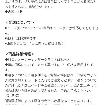
上がりです。切り革の場合は部位によってトラ目が入る場合と
あまり入らない場合があります。
◆内容：1枚
＜配送について＞
■メール便について：この商品はメール便には対応しておりませ
ん。
■送料：送料無料です
■発送予定目安：4日以内（日祝日は除く）
＜商品詳細情報＞
◆取扱いメーカー：レザークラフトぱれっと
◆革の価格について：カット革ですので、価格は表示通りで
す。
◆漉きについて：漉き加工をご希望の場合はページ後方のリン
クの漉き加工もカートに入れてご注文ください（漉きについて
の詳細は漉き加工ページをご確認ください）。漉き加工をした
場合は悪品を除き返品はできません、予めご了承ください。
【注意点】
閲覧環境等によって画像の色合いが異なることもあります。