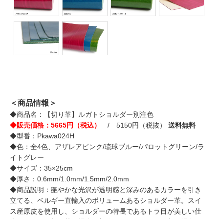
＜商品情報＞
◆商品名：【切り革】ルガトショルダー別注色
◆販売価格：5665円（税込）
/ 5150円（税抜）
送料無料
◆型番：Pkawa024H
◆色：全4色、アザレアピンク/琉球ブルー/パロットグリーン/ラ
イトグレー
◆サイズ：35×25cm
◆厚さ：0.6mm/1.0mm/1.5mm/2.0mm
◆商品説明：艶やかな光沢が透明感と深みのあるカラーを引き
立てる、ベルギー直輸入のボリュームあるショルダー革。スイ
ス産原皮を使用し、ショルダーの特長であるトラ目が美しい仕