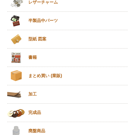
レザー
チャーム
半製品
中パーツ
型紙 図案
書籍
まとめ買い
(業販)
加工
完成品
廃盤商品