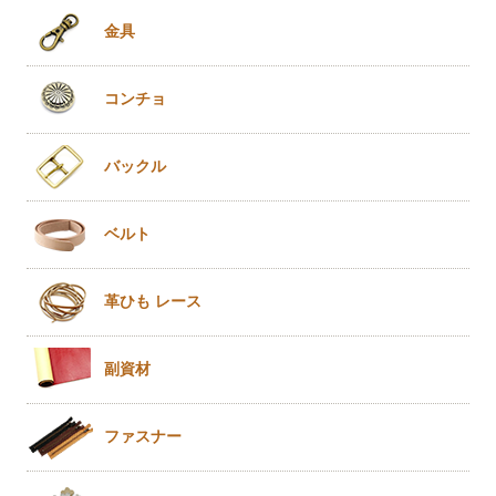
金具
コンチョ
バックル
ベルト
革ひも
レース
副資材
ファスナー