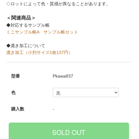
◇ロットによって色・質感が異なることがあります。
＜関連商品＞
◆対応するサンプル帳
ミニサンプル帳A
サンプル帳セット
◆漉き加工について
漉き加工（小判サイズ1枚137円）
型番
Pkawa837
色
購入数
-