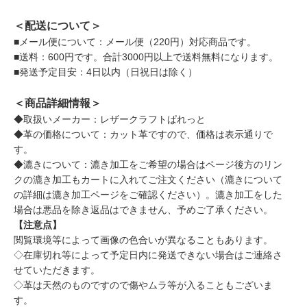
＜配送について＞
■メール便について：メール便（220円）対応商品です。
■送料：600円です。合計3000円以上で送料無料になります。
■発送予定目安：4日以内（日祝日は除く）
＜商品詳細情報＞
◆取扱いメーカー：レザークラフトぱれっと
◆革の価格について：カット革ですので、価格は表示通りで
す。
◆漉きについて：漉き加工をご希望の場合はページ後方のリン
クの漉き加工もカートに入れてご注文ください（漉きについて
の詳細は漉き加工ページをご確認ください）。漉き加工をした
場合は悪品を除き返品はできません、予めご了承ください。
【注意点】
閲覧環境等によって画像の色合いが異なることもあります。
◇在庫切れ等によって予定日内に発送できない場合はご連絡さ
せていただきます。
◇革は天然のものですので傷やムラ等が入ることもございま
す。