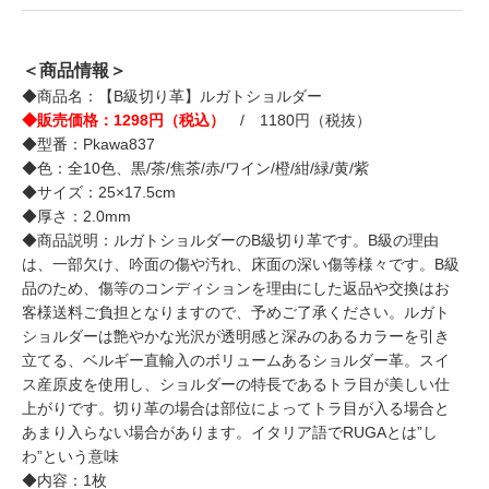
＜商品情報＞
◆商品名：【B級切り革】ルガトショルダー
◆販売価格：1298円（税込）
/ 1180円（税抜）
◆型番：Pkawa837
◆色：全10色、黒/茶/焦茶/赤/ワイン/橙/紺/緑/黄/紫
◆サイズ：25×17.5cm
◆厚さ：2.0mm
◆商品説明：ルガトショルダーのB級切り革です。B級の理由
は、一部欠け、吟面の傷や汚れ、床面の深い傷等様々です。B級
品のため、傷等のコンディションを理由にした返品や交換はお
客様送料ご負担となりますので、予めご了承ください。ルガト
ショルダーは艶やかな光沢が透明感と深みのあるカラーを引き
立てる、ベルギー直輸入のボリュームあるショルダー革。スイ
ス産原皮を使用し、ショルダーの特長であるトラ目が美しい仕
上がりです。切り革の場合は部位によってトラ目が入る場合と
あまり入らない場合があります。イタリア語でRUGAとは”し
わ”という意味
◆内容：1枚