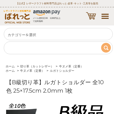
【公式】レザークラフト材料専門店ぱれっと‐皮革･キット･工具等を販売
メール便対応OK 3,000円以上
で送料無料
ホーム
>
切り革（カットレザー）
>
牛ヌメ革（定番）
ホーム
>
牛ヌメ革（定番）
>
ルガトショルダー
【B級切り革】ルガトショルダー 全10
色 25×17.5cm 2.0mm 1枚