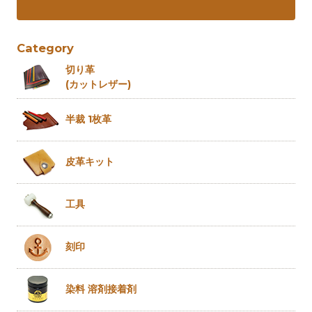
Category
切り革
(カットレザー)
半裁 1枚革
皮革キット
工具
刻印
染料 溶剤
接着剤