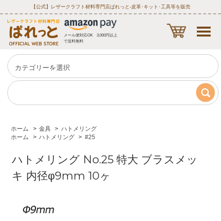
【公式】レザークラフト材料専門店ぱれっと‐皮革･キット･工具等を販売
メール便対応OK 3,000円以上
で送料無料
ホーム
>
金具
>
ハトメリング
ホーム
>
ハトメリング
>
#25
ハトメリング No.25 特大 ブラスメッ
キ 内径φ9mm 10ヶ