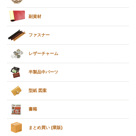
副資材
ファスナー
レザー
チャーム
半製品
中パーツ
型紙 図案
書籍
まとめ買い
(業販)