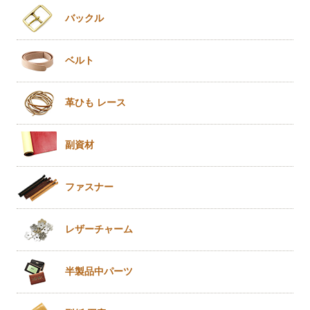
バックル
ベルト
革ひも
レース
副資材
ファスナー
レザー
チャーム
半製品
中パーツ