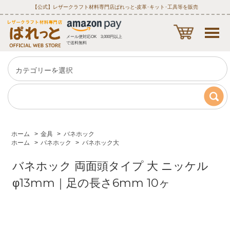
【公式】レザークラフト材料専門店ぱれっと‐皮革･キット･工具等を販売
メール便対応OK 3,000円以上
で送料無料
ホーム
>
金具
>
バネホック
ホーム
>
バネホック
>
バネホック大
バネホック 両面頭タイプ 大 ニッケル
φ13mm｜足の長さ6mm 10ヶ