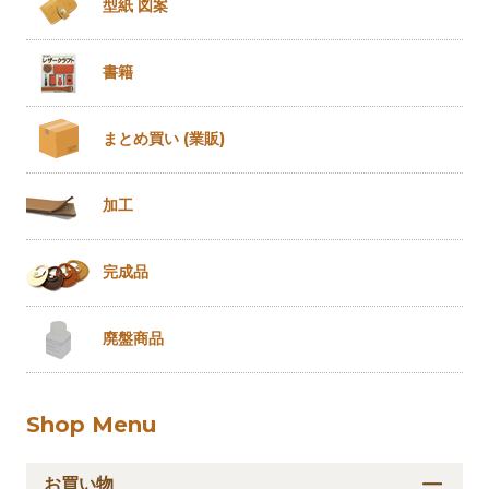
型紙 図案
書籍
まとめ買い
(業販)
加工
完成品
廃盤商品
Shop Menu
お買い物