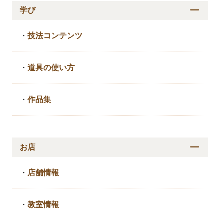
学び
・
技法コンテンツ
・
道具の使い方
・
作品集
お店
・
店舗情報
・
教室情報