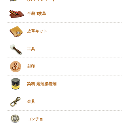
半裁 1枚革
皮革キット
工具
刻印
染料 溶剤
接着剤
金具
コンチョ