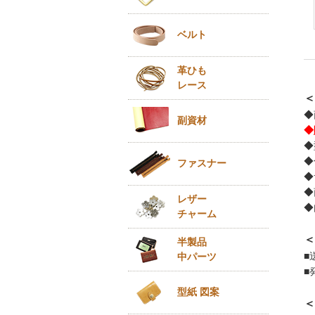
ベルト
革ひも
レース
＜
◆
副資材
◆
◆
◆
ファスナー
◆
◆
レザー
◆
チャーム
＜
半製品
■
中パーツ
■
型紙 図案
＜