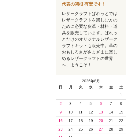
代表の関根 有宏です！
レザークラフトぱれっとでは
レザークラフトを楽しむ方の
ために必要な皮革・材料・道
具を販売しています。ぱれっ
とだけのオリジナルレザーク
ラフトキットも販売中。革の
おもしろさがさまざまに楽し
めるレザークラフトの世界
へ、ようこそ！
2026年8月
日
月
火
水
木
金
土
1
2
3
4
5
6
7
8
9
10
11
12
13
14
15
16
17
18
19
20
21
22
23
24
25
26
27
28
29