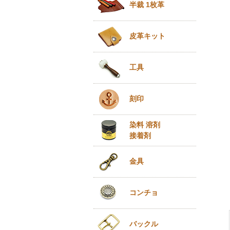
半裁 1枚革
皮革キット
工具
刻印
染料 溶剤
接着剤
金具
コンチョ
バックル