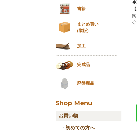
◆
書籍
【
閲
◇
まとめ買い
(業販)
加工
完成品
廃盤商品
Shop Menu
お買い物
・
初めての方へ