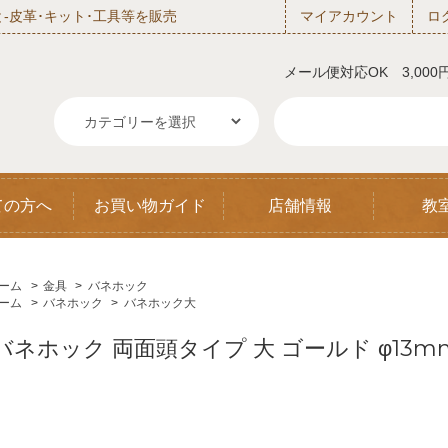
‐皮革･キット･工具等を販売
マイアカウント
ロ
メール便対応OK 3,00
ての方へ
お買い物ガイド
店舗情報
教
ーム
>
金具
>
バネホック
ーム
>
バネホック
>
バネホック大
バネホック 両面頭タイプ 大 ゴールド φ13m