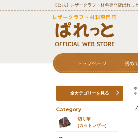
【公式】レザークラフト材料専門店ぱれっと
トップページ
初め
ホ
全カテゴリーを見る
ホ
Category
切り革
(カットレザー)