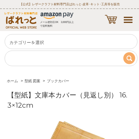
【公式】レザークラフト材料専門店ぱれっと‐皮革･キット･工具等を販売
メール便対応OK 3,000円以上
で送料無料
ホーム
>
型紙 図案
>
ブックカバー
【型紙】文庫本カバー（見返し別） 16.
3×12cm