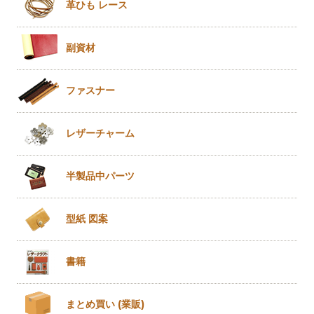
革ひも
レース
副資材
ファスナー
レザー
チャーム
半製品
中パーツ
型紙 図案
書籍
まとめ買い
(業販)