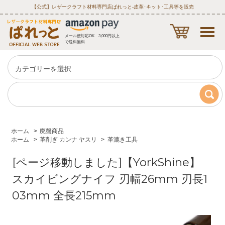
【公式】レザークラフト材料専門店ぱれっと‐皮革･キット･工具等を販売
メール便対応OK 3,000円以上
で送料無料
ホーム
>
廃盤商品
ホーム
>
革削ぎ カンナ ヤスリ
>
革漉き工具
[ページ移動しました]【YorkShine】
スカイビングナイフ 刃幅26mm 刃長1
03mm 全長215mm