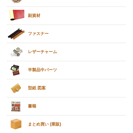
副資材
ファスナー
レザー
チャーム
半製品
中パーツ
型紙 図案
書籍
まとめ買い
(業販)