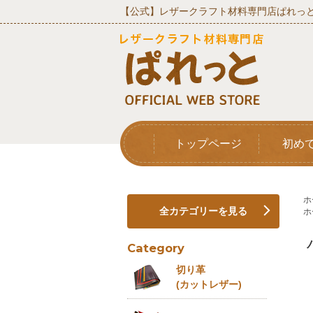
【公式】レザークラフト材料専門店ぱれっと
トップページ
初め
ホ
全カテゴリーを見る
ホ
Category
切り革
(カットレザー)