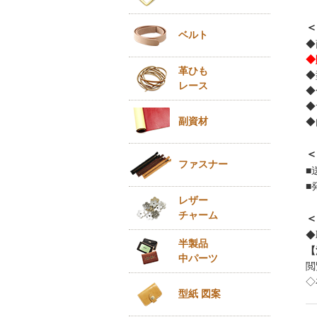
＜
ベルト
◆
◆
革ひも
◆
レース
◆
◆
副資材
◆
＜
ファスナー
■
■
レザー
チャーム
＜
◆
半製品
【
中パーツ
閲
◇
型紙 図案