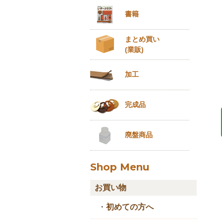
書籍
まとめ買い
(業販)
加工
完成品
廃盤商品
Shop Menu
お買い物
・
初めての方へ