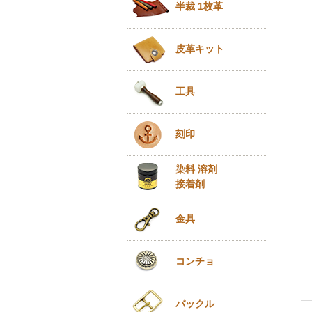
半裁 1枚革
皮革キット
工具
刻印
染料 溶剤
接着剤
金具
コンチョ
バックル