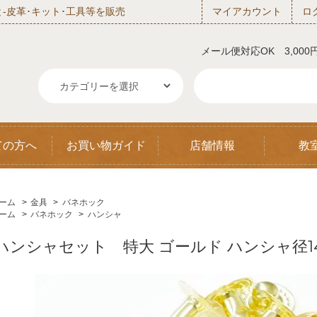
‐皮革･キット･工具等を販売
マイアカウント
ロ
メール便対応OK 3,00
ての方へ
お買い物ガイド
店舗情報
教
ーム
>
金具
>
バネホック
ーム
>
バネホック
>
ハンシャ
ハンシャセット 特大 ゴールド ハンシャ径14