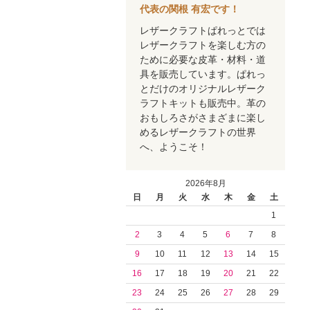
代表の関根 有宏です！
レザークラフトぱれっとでは
レザークラフトを楽しむ方の
ために必要な皮革・材料・道
具を販売しています。ぱれっ
とだけのオリジナルレザーク
ラフトキットも販売中。革の
おもしろさがさまざまに楽し
めるレザークラフトの世界
へ、ようこそ！
2026年8月
日
月
火
水
木
金
土
1
2
3
4
5
6
7
8
9
10
11
12
13
14
15
16
17
18
19
20
21
22
23
24
25
26
27
28
29