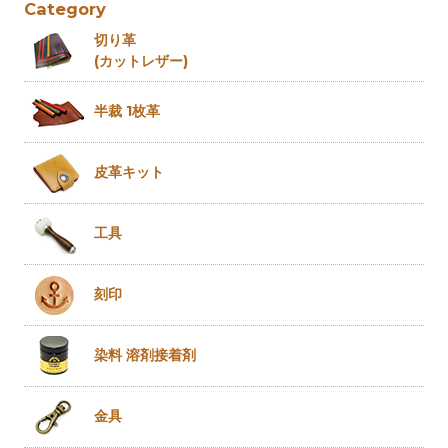
Category
切り革
(カットレザー)
半裁 1枚革
皮革キット
工具
刻印
染料 溶剤
接着剤
金具