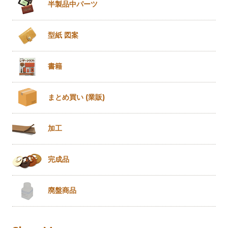
半製品
中パーツ
型紙 図案
書籍
まとめ買い
(業販)
加工
完成品
廃盤商品