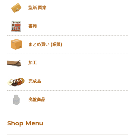
型紙 図案
書籍
まとめ買い
(業販)
加工
完成品
廃盤商品
Shop Menu