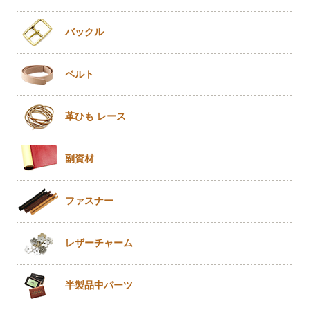
バックル
ベルト
革ひも
レース
副資材
ファスナー
レザー
チャーム
半製品
中パーツ