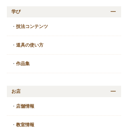
学び
・
技法コンテンツ
・
道具の使い方
・
作品集
お店
・
店舗情報
・
教室情報