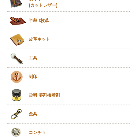
(カットレザー)
半裁 1枚革
皮革キット
工具
刻印
染料 溶剤
接着剤
金具
コンチョ