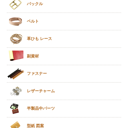
バックル
ベルト
革ひも
レース
副資材
ファスナー
レザー
チャーム
半製品
中パーツ
型紙 図案