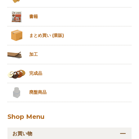
書籍
まとめ買い
(業販)
加工
完成品
廃盤商品
Shop Menu
お買い物