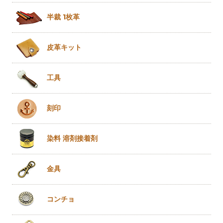
半裁 1枚革
皮革キット
工具
刻印
染料 溶剤
接着剤
金具
コンチョ