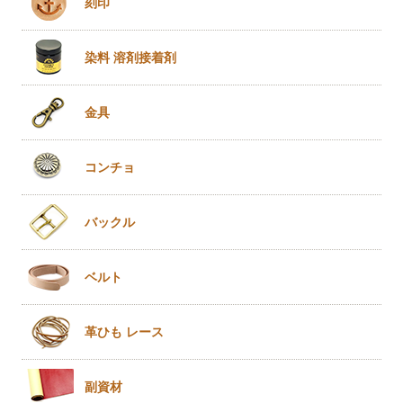
刻印
染料 溶剤
接着剤
金具
コンチョ
バックル
ベルト
革ひも
レース
副資材