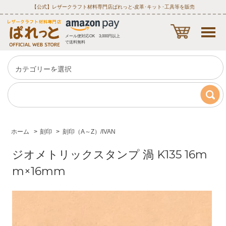
【公式】レザークラフト材料専門店ぱれっと‐皮革･キット･工具等を販売
メール便対応OK 3,000円以上
で送料無料
ホーム
>
刻印
>
刻印（A～Z）/IVAN
ジオメトリックスタンプ 渦 K135 16m
m×16mm