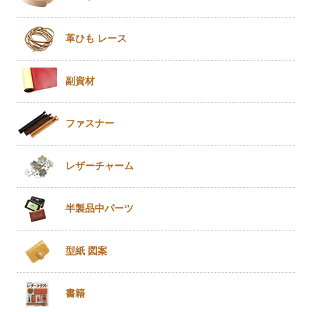
革ひも
レース
副資材
ファスナー
レザー
チャーム
半製品
中パーツ
型紙 図案
書籍