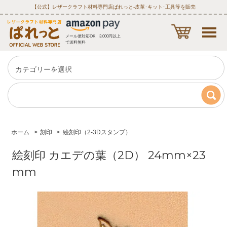
【公式】レザークラフト材料専門店ぱれっと‐皮革･キット･工具等を販売
メール便対応OK 3,000円以上
で送料無料
ホーム
>
刻印
>
絵刻印（2-3Dスタンプ）
絵刻印 カエデの葉（2D） 24mm×23
mm