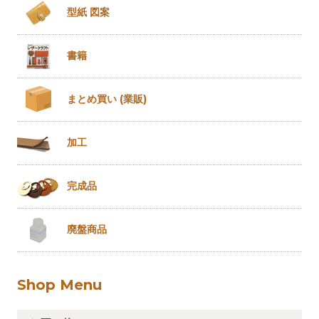
型紙 図案
書籍
まとめ買い
(業販)
加工
完成品
廃盤商品
Shop Menu