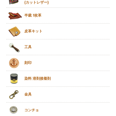
(カットレザー)
半裁 1枚革
皮革キット
工具
刻印
染料 溶剤
接着剤
金具
コンチョ