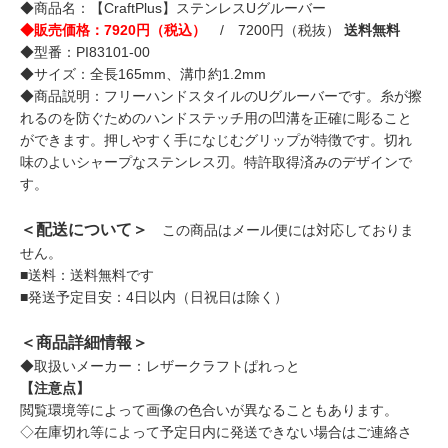
◆商品名：【CraftPlus】ステンレスUグルーバー
◆販売価格：7920円（税込）
/ 7200円（税抜）
送料無料
◆型番：PI83101-00
◆サイズ：全長165mm、溝巾約1.2mm
◆商品説明：フリーハンドスタイルのUグルーバーです。糸が擦
れるのを防ぐためのハンドステッチ用の凹溝を正確に彫ること
ができます。押しやすく手になじむグリップが特徴です。切れ
味のよいシャープなステンレス刃。特許取得済みのデザインで
す。
＜配送について＞
この商品はメール便には対応しておりま
せん。
■送料：送料無料です
■発送予定目安：4日以内（日祝日は除く）
＜商品詳細情報＞
◆取扱いメーカー：レザークラフトぱれっと
【注意点】
閲覧環境等によって画像の色合いが異なることもあります。
◇在庫切れ等によって予定日内に発送できない場合はご連絡さ