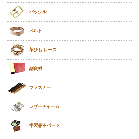
バックル
ベルト
革ひも
レース
副資材
ファスナー
レザー
チャーム
半製品
中パーツ