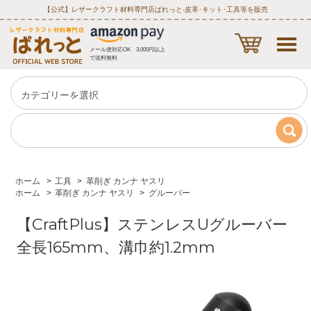
【公式】レザークラフト材料専門店ぱれっと‐皮革･キット･工具等を販売
メール便対応OK 3,000円以上
で送料無料
ホーム
>
工具
>
革削ぎ カンナ ヤスリ
ホーム
>
革削ぎ カンナ ヤスリ
>
グルーバー
【CraftPlus】ステンレスUグルーバー
全長165mm、溝巾約1.2mm