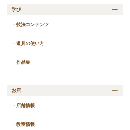
学び
・
技法コンテンツ
・
道具の使い方
・
作品集
お店
・
店舗情報
・
教室情報