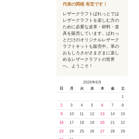
代表の関根 有宏です！
レザークラフトぱれっとでは
レザークラフトを楽しむ方の
ために必要な皮革・材料・道
具を販売しています。ぱれっ
とだけのオリジナルレザーク
ラフトキットも販売中。革の
おもしろさがさまざまに楽し
めるレザークラフトの世界
へ、ようこそ！
2026年8月
日
月
火
水
木
金
土
1
2
3
4
5
6
7
8
9
10
11
12
13
14
15
16
17
18
19
20
21
22
23
24
25
26
27
28
29