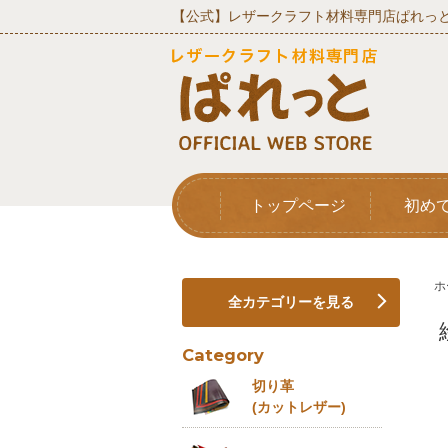
【公式】レザークラフト材料専門店ぱれっと
トップページ
初め
ホ
全カテゴリーを見る
Category
切り革
(カットレザー)