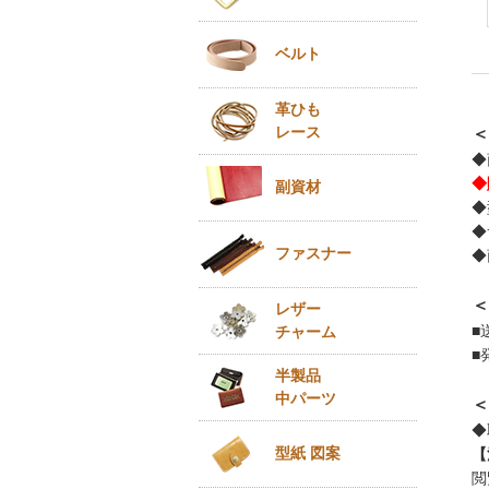
ベルト
革ひも
レース
＜
◆
◆
副資材
◆
◆
ファスナー
◆
＜
レザー
■
チャーム
■
半製品
中パーツ
＜
◆
型紙 図案
【
閲