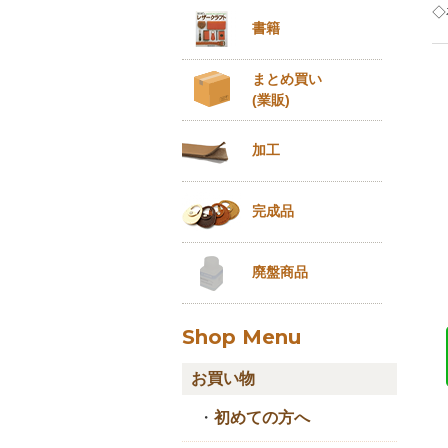
◇
書籍
まとめ買い
(業販)
加工
完成品
廃盤商品
Shop Menu
お買い物
・
初めての方へ