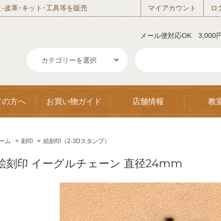
‐皮革･キット･工具等を販売
マイアカウント
ロ
メール便対応OK 3,00
ての方へ
お買い物ガイド
店舗情報
教
ーム
>
刻印
>
絵刻印（2-3Dスタンプ）
絵刻印 イーグルチェーン 直径24mm