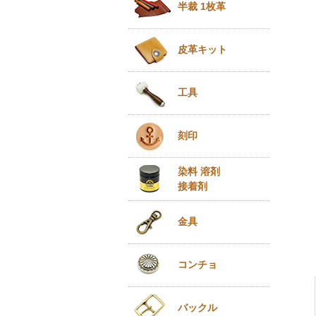
半裁 1枚革
皮革キット
工具
刻印
染料 溶剤
接着剤
金具
コンチョ
バックル