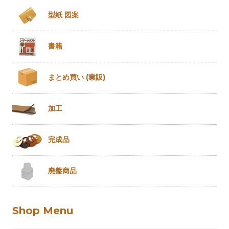
型紙 図案
書籍
まとめ買い
(業販)
加工
完成品
廃盤商品
Shop Menu