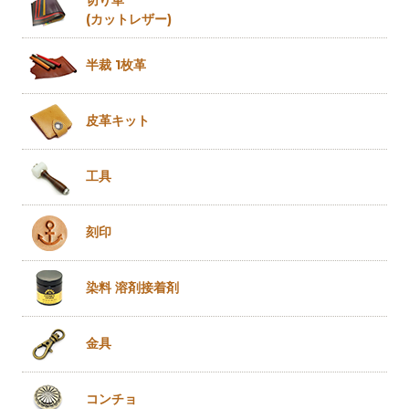
(カットレザー)
半裁 1枚革
皮革キット
工具
刻印
染料 溶剤
接着剤
金具
コンチョ