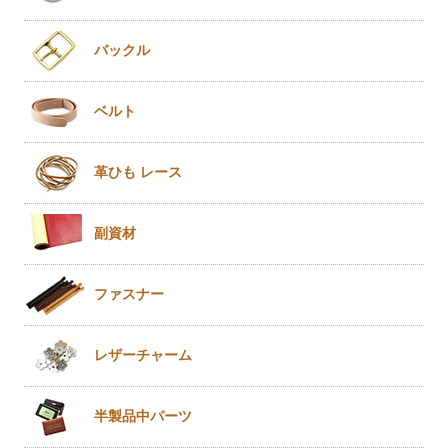
バックル
ベルト
革ひも
レース
副資材
ファスナー
レザー
チャーム
半製品
中パーツ