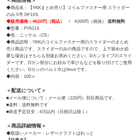
＜商品情報＞
◆商品名：【YKKまとめ売り】コイルファスナー用 スライダー
のみ 5号 DF10S
◆販売価格：4620円（税込）
/ 4200円（税抜）
送料無料
◆型番：PY6215
◆色：ニッケル（C5）
◆商品説明：YKKのコイルファスナー用のスライダーのまとめ
売り商品です。スライダーのみの商品ですので、上下留めが必
要な場合はそちらも別途お求めください。Dカンタイプのスライ
ダーです。Dカン部分にお好みで革ひもなどを取り付けてご使用
ください。Dカンのベルト巾は9mmです。
◆内容：100ヶ
＜配送について＞
■メール便について：メール便（220円）対応商品です。
■送料：送料無料です
■発送予定目安：4日以内（日祝日は除く）
＜商品詳細情報＞
◆取扱いメーカー：レザークラフトぱれっと
【注意点】