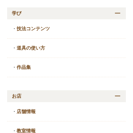
学び
・
技法コンテンツ
・
道具の使い方
・
作品集
お店
・
店舗情報
・
教室情報