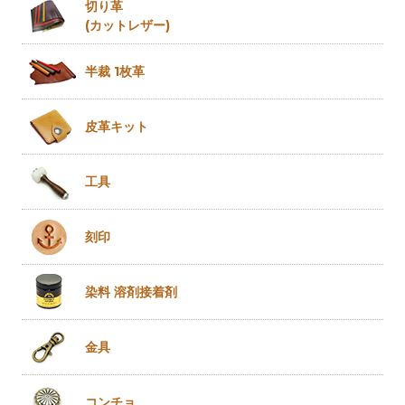
切り革
(カットレザー)
半裁 1枚革
皮革キット
工具
刻印
染料 溶剤
接着剤
金具
コンチョ