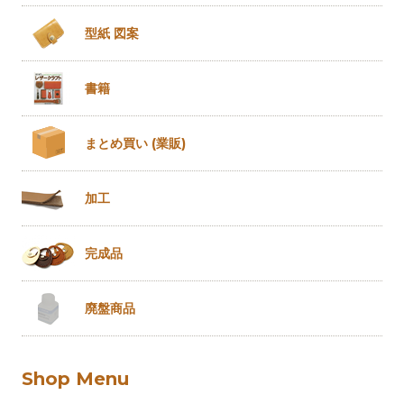
型紙 図案
書籍
まとめ買い
(業販)
加工
完成品
廃盤商品
Shop Menu