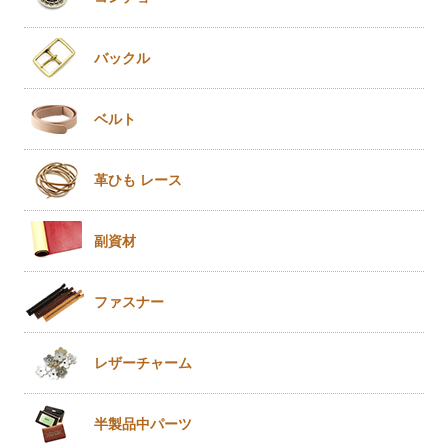
バックル
ベルト
革ひも
レース
副資材
ファスナー
レザー
チャーム
半製品
中パーツ