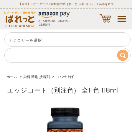
【公式】レザークラフト材料専門店ぱれっと‐皮革･キット･工具等を販売
メール便対応OK 3,000円以上
で送料無料
ホーム
>
染料 溶剤 接着剤
>
コバ仕上げ
エッジコート（別注色） 全11色 118ml