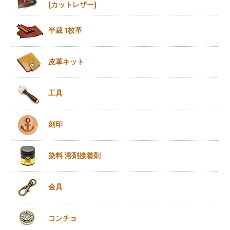
(カットレザー)
半裁 1枚革
皮革キット
工具
刻印
染料 溶剤
接着剤
金具
コンチョ