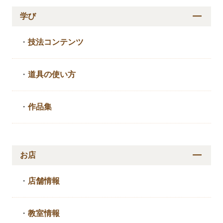
学び
・
技法コンテンツ
・
道具の使い方
・
作品集
お店
・
店舗情報
・
教室情報