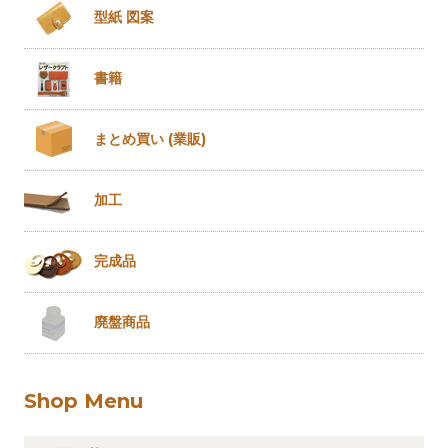
型紙 図案
書籍
まとめ買い
(業販)
加工
完成品
廃盤商品
Shop Menu