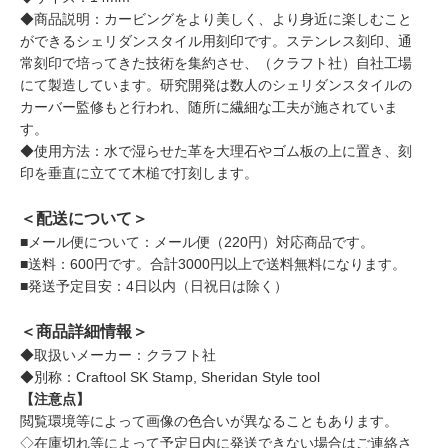
◆商品説明：カービングをより美しく、より身近に楽しむこと
ができるシェリダンスタイル用刻印です。ステンレス刻印、通
常刻印で培ってきた技術を集約させ、（クラフト社）自社工場
にて製造しています。研究開発は数人のシェリダンスタイルの
カーバー監修もと行われ、随所に繊細な工夫が施されていま
す。
◆使用方法：水で湿らせた革を大理石やゴム板の上に置き、刻
印を垂直に立てて木槌で打刻します。
＜配送について＞
■メール便について：メール便（220円）対応商品です。
■送料：600円です。合計3000円以上で送料無料になります。
■発送予定目安：4日以内（日祝日は除く）
＜商品詳細情報＞
◆取扱いメーカー：クラフト社
◆別称：Craftool SK Stamp, Sheridan Style tool
【注意点】
閲覧環境等によって画像の色合いが異なることもあります。
◇在庫切れ等によって予定日内に発送できない場合はご連絡さ