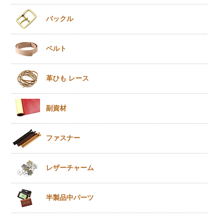
バックル
ベルト
革ひも
レース
副資材
ファスナー
レザー
チャーム
半製品
中パーツ