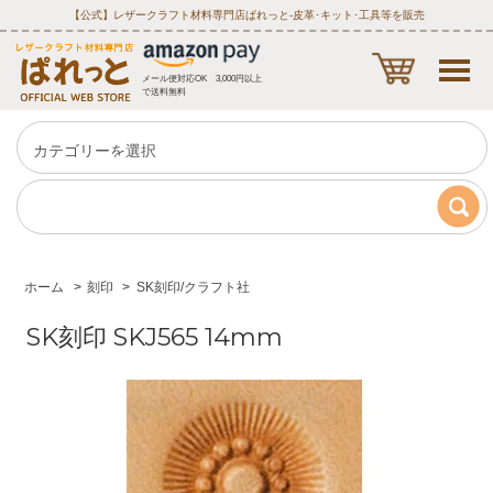
【公式】レザークラフト材料専門店ぱれっと‐皮革･キット･工具等を販売
メール便対応OK 3,000円以上
で送料無料
ホーム
>
刻印
>
SK刻印/クラフト社
SK刻印 SKJ565 14mm