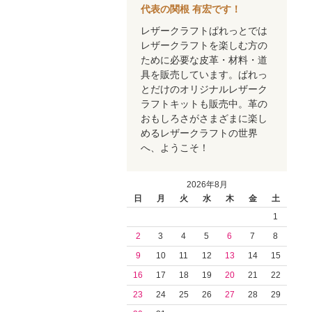
代表の関根 有宏です！
レザークラフトぱれっとでは
レザークラフトを楽しむ方の
ために必要な皮革・材料・道
具を販売しています。ぱれっ
とだけのオリジナルレザーク
ラフトキットも販売中。革の
おもしろさがさまざまに楽し
めるレザークラフトの世界
へ、ようこそ！
2026年8月
日
月
火
水
木
金
土
1
2
3
4
5
6
7
8
9
10
11
12
13
14
15
16
17
18
19
20
21
22
23
24
25
26
27
28
29