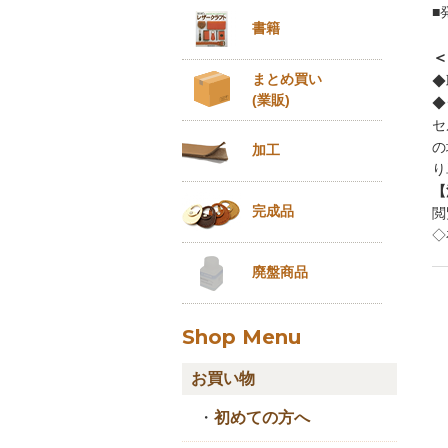
■
書籍
＜
まとめ買い
◆
(業販)
◆
セ
の
加工
り
【
完成品
閲
◇
廃盤商品
Shop Menu
お買い物
・
初めての方へ