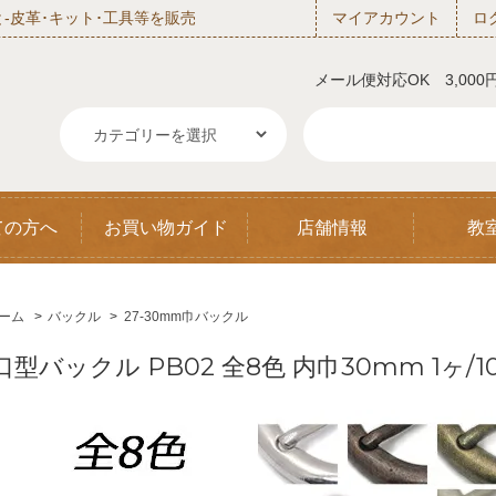
‐皮革･キット･工具等を販売
マイアカウント
ロ
メール便対応OK 3,00
ての方へ
お買い物ガイド
店舗情報
教
ーム
>
バックル
>
27-30mm巾バックル
口型バックル PB02 全8色 内巾30mm 1ヶ/1