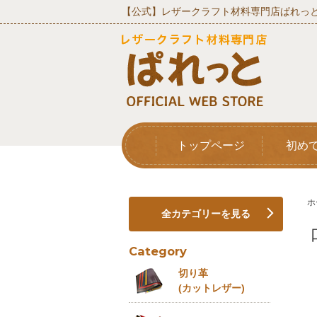
【公式】レザークラフト材料専門店ぱれっと
トップページ
初め
ホ
全カテゴリーを見る
Category
切り革
(カットレザー)