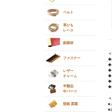
ベルト
革ひも
レース
副資材
＜
ファスナー
◆
◆
◆
レザー
◆
チャーム
◆
半製品
◆
中パーツ
＜
型紙 図案
■
■