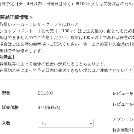
発送予定目安：4日以内（日祝日は除く）※100ヶ入りは受発注品のためご
商品詳細情報＞
取扱いメーカー：レザークラフトぱれっと
ショップコメント：まとめ売り（100ヶ）はご注文後の手配となるた
ルはできませんのでご注意ください。数量は100ヶ以上であれば任意
場合はご注文時の備考欄へご記入ください（例 まとめ売りの金具は1
単価で金額修正します。
注意点】
覧環境等によって画像の色合いが異なることもあります。
在庫切れ等によって予定日内に発送できない場合はご連絡させていただ
型番
EG1309
レビューを見
レビューを
販売価格
374円(税込)
オプション
入数
特定商取引