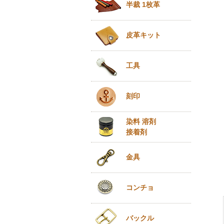
半裁 1枚革
皮革キット
工具
刻印
染料 溶剤
接着剤
金具
コンチョ
バックル