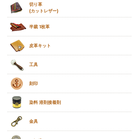
切り革
(カットレザー)
半裁 1枚革
皮革キット
工具
刻印
染料 溶剤
接着剤
金具