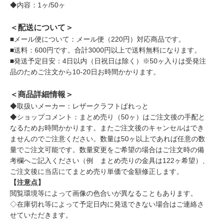
◆内容：1ヶ/50ヶ
＜配送について＞
■メール便について：メール便（220円）対応商品です。
■送料：600円です。合計3000円以上で送料無料になります。
■発送予定目安：4日以内（日祝日は除く）※50ヶ入りは受発注
品のためご注文から10-20日お時間かかります。
＜商品詳細情報＞
◆取扱いメーカー：レザークラフトぱれっと
◆ショップコメント：まとめ売り（50ヶ）はご注文後の手配と
なるためお時間かかります。またご注文後のキャンセルはでき
ませんのでご注意ください。数量は50ヶ以上であれば任意の数
量でご注文可能です。数量変更をご希望の場合はご注文時の備
考欄へご記入ください（例 まとめ売りの金具は122ヶ希望）、
ご注文後に当店にてまとめ売り単価で金額修正します。
【注意点】
閲覧環境等によって画像の色合いが異なることもあります。
◇在庫切れ等によって予定日内に発送できない場合はご連絡さ
せていただきます。