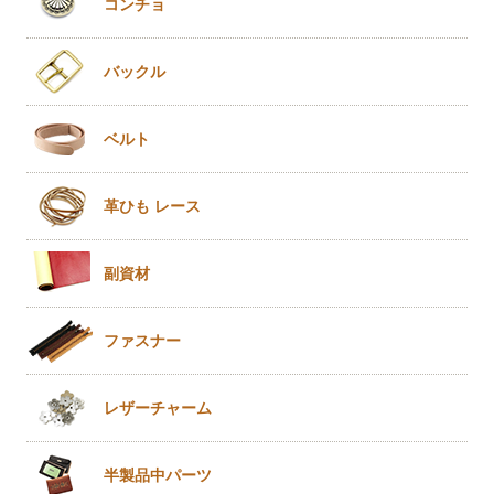
コンチョ
バックル
ベルト
革ひも
レース
副資材
ファスナー
レザー
チャーム
半製品
中パーツ