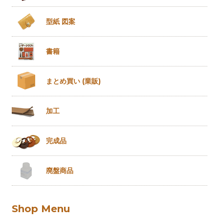
型紙 図案
書籍
まとめ買い
(業販)
加工
完成品
廃盤商品
Shop Menu