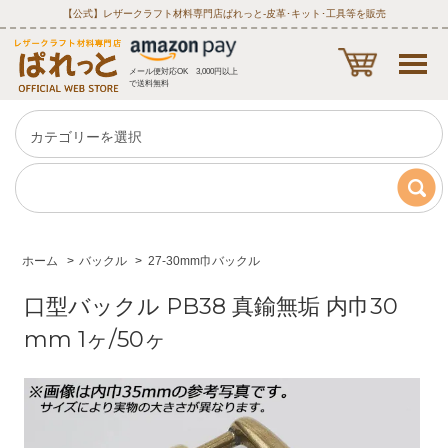
【公式】レザークラフト材料専門店ぱれっと‐皮革･キット･工具等を販売
メール便対応OK 3,000円以上
で送料無料
ホーム
>
バックル
>
27-30mm巾バックル
口型バックル PB38 真鍮無垢 内巾30
mm 1ヶ/50ヶ