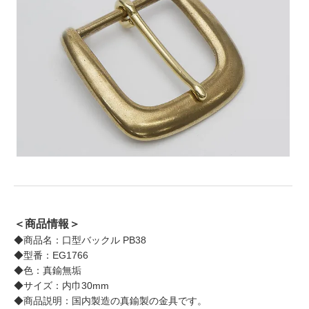
＜商品情報＞
◆商品名：口型バックル PB38
◆型番：EG1766
◆色：真鍮無垢
◆サイズ：内巾30mm
◆商品説明：国内製造の真鍮製の金具です。