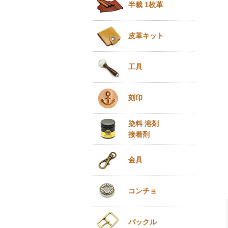
半裁 1枚革
皮革キット
工具
刻印
染料 溶剤
接着剤
金具
コンチョ
バックル