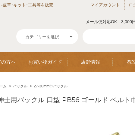
‐皮革･キット･工具等を販売
マイアカウント
ロ
メール便対応OK 3,00
ての方へ
お買い物ガイド
店舗情報
教
ーム
>
バックル
>
27-30mm巾バックル
紳士用バックル 口型 PB56 ゴールド ベルト巾