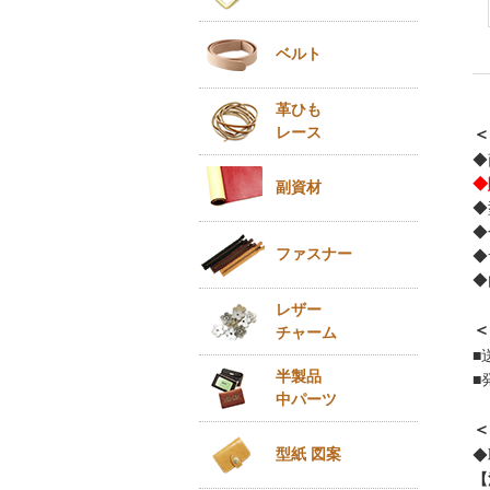
ベルト
革ひも
レース
＜
◆
◆
副資材
◆
◆
ファスナー
◆
◆
レザー
＜
チャーム
■
半製品
■
中パーツ
＜
型紙 図案
◆
【