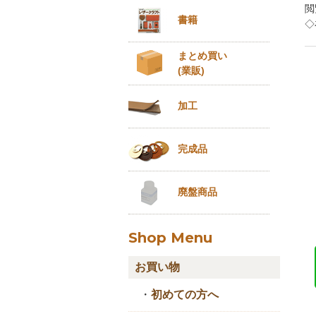
閲
書籍
◇
まとめ買い
(業販)
加工
完成品
廃盤商品
Shop Menu
お買い物
・
初めての方へ