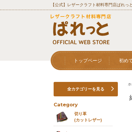
【公式】レザークラフト材料専門店ぱれっと
トップページ
初め
ホ
全カテゴリーを見る
Category
切り革
(カットレザー)