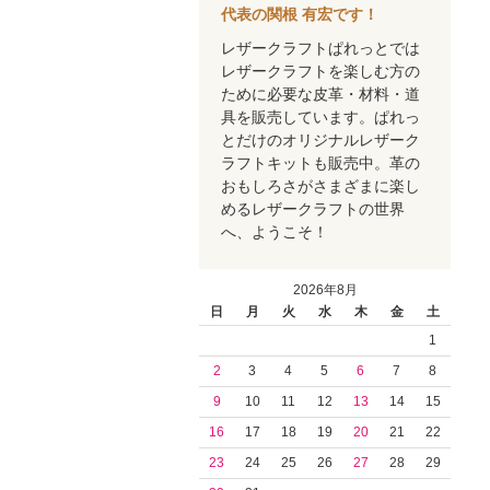
代表の関根 有宏です！
レザークラフトぱれっとでは
レザークラフトを楽しむ方の
ために必要な皮革・材料・道
具を販売しています。ぱれっ
とだけのオリジナルレザーク
ラフトキットも販売中。革の
おもしろさがさまざまに楽し
めるレザークラフトの世界
へ、ようこそ！
2026年8月
日
月
火
水
木
金
土
1
2
3
4
5
6
7
8
9
10
11
12
13
14
15
16
17
18
19
20
21
22
23
24
25
26
27
28
29