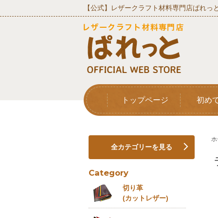
【公式】レザークラフト材料専門店ぱれっと
トップページ
初め
ホ
全カテゴリーを見る
Category
切り革
(カットレザー)