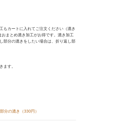
工もカートに入れてご注文ください（漉き
はおまとめ漉き加工がお得です。漉き加工
し部分の漉きをしたい場合は、折り返し部
きます。
部分の漉き（330円）