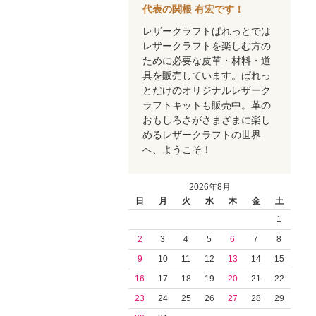
代表の関根 有宏です！
レザークラフトぱれっとでは
レザークラフトを楽しむ方の
ために必要な皮革・材料・道
具を販売しています。ぱれっ
とだけのオリジナルレザーク
ラフトキットも販売中。革の
おもしろさがさまざまに楽し
めるレザークラフトの世界
へ、ようこそ！
2026年8月
日
月
火
水
木
金
土
1
2
3
4
5
6
7
8
9
10
11
12
13
14
15
16
17
18
19
20
21
22
23
24
25
26
27
28
29