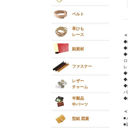
ベルト
革ひも
レース
＜
◆
◆
副資材
◆
ロ
ファスナー
レ
◆
◆
レザー
◆
チャーム
バ
半製品
◆
中パーツ
＜
■
型紙 図案
■