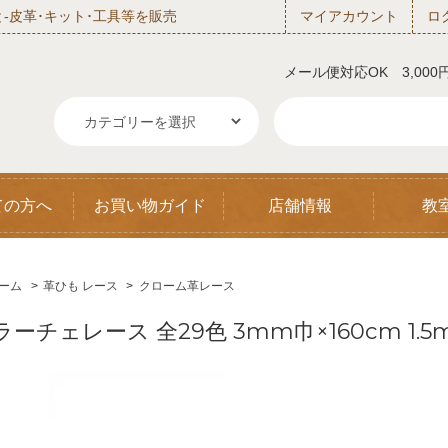
‐皮革･キット･工具等を販売
マイアカウント
ロ
メール便対応OK 3,00
ての方へ
お買い物ガイド
店舗情報
教
ーム
>
革ひも レース
>
クローム革レース
ラーチェレース 全29色 3mm巾×160cm 1.5