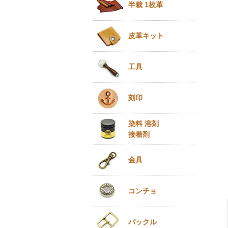
半裁 1枚革
皮革キット
工具
刻印
染料 溶剤
接着剤
金具
コンチョ
バックル