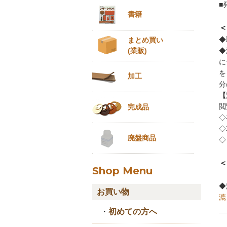
■
書籍
＜
◆
まとめ買い
(業販)
◆
に
を
加工
分
【
閲
完成品
◇
◇
廃盤商品
◇
＜
Shop Menu
◆
お買い物
漉
・
初めての方へ