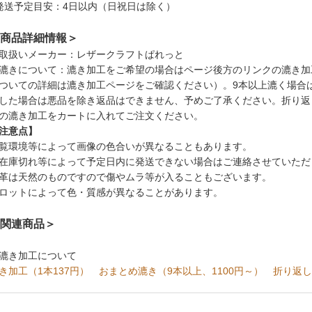
発送予定目安：4日以内（日祝日は除く）
商品詳細情報＞
取扱いメーカー：レザークラフトぱれっと
漉きについて：漉き加工をご希望の場合はページ後方のリンクの漉き加
ついての詳細は漉き加工ページをご確認ください）。9本以上漉く場合
した場合は悪品を除き返品はできません、予めご了承ください。折り返
の漉き加工をカートに入れてご注文ください。
注意点】
覧環境等によって画像の色合いが異なることもあります。
在庫切れ等によって予定日内に発送できない場合はご連絡させていただ
革は天然のものですので傷やムラ等が入ることもございます。
ロットによって色・質感が異なることがあります。
関連商品＞
漉き加工について
き加工（1本137円）
おまとめ漉き（9本以上、1100円～）
折り返し