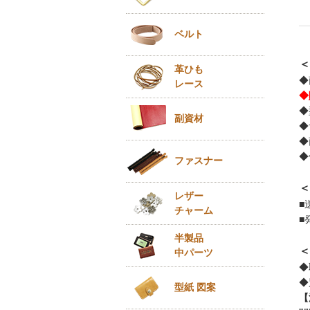
ベルト
＜
革ひも
◆
レース
◆
◆
副資材
◆
◆
◆
ファスナー
＜
レザー
■
チャーム
■
半製品
＜
中パーツ
◆
◆
型紙 図案
【