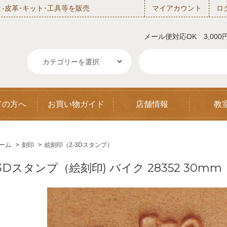
‐皮革･キット･工具等を販売
マイアカウント
ロ
メール便対応OK 3,00
ての方へ
お買い物ガイド
店舗情報
教
ーム
>
刻印
>
絵刻印（2-3Dスタンプ）
3Dスタンプ（絵刻印) バイク 28352 30mm