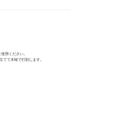
てご使用ください。
立てて木槌で打刻します。