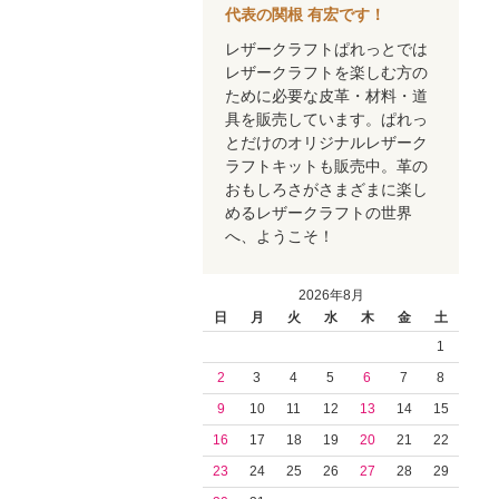
代表の関根 有宏です！
レザークラフトぱれっとでは
レザークラフトを楽しむ方の
ために必要な皮革・材料・道
具を販売しています。ぱれっ
とだけのオリジナルレザーク
ラフトキットも販売中。革の
おもしろさがさまざまに楽し
めるレザークラフトの世界
へ、ようこそ！
2026年8月
日
月
火
水
木
金
土
1
2
3
4
5
6
7
8
9
10
11
12
13
14
15
16
17
18
19
20
21
22
23
24
25
26
27
28
29