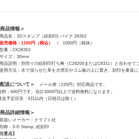
商品情報＞
商品名：3Dスタンプ（絵刻印) バイク 28352
販売価格：1100円（税込）
/ 1000円（税抜）
型番：CK28352
サイズ：30mm
商品説明：別売りの絵刻印打ち棒（C28200またはC8311）と合わせ
使用方法：水で湿らせた革を大理石やゴム板の上に置き、刻印を垂直に
配送について＞
メール便（220円）対応商品です。
送料：600円です。合計3000円以上で送料無料になります。
発送予定目安：4日以内（日祝日は除く）
商品詳細情報＞
取扱いメーカー：クラフト社
別称：3-D Stamp, 絵刻印
注意点】