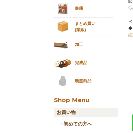
閲
◇
書籍
＜
まとめ買い
◆
(業販)
絵
加工
完成品
廃盤商品
Shop Menu
お買い物
・
初めての方へ