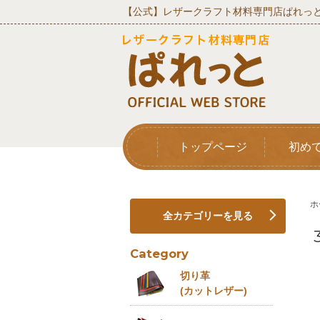
【公式】レザークラフト材料専門店ぱれっと
トップページ
初め
ホ
全カテゴリーを見る
Category
切り革
(カットレザー)