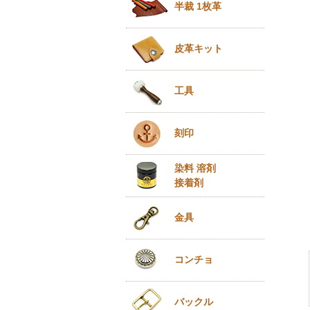
半裁 1枚革
皮革キット
工具
刻印
染料 溶剤
接着剤
金具
コンチョ
バックル