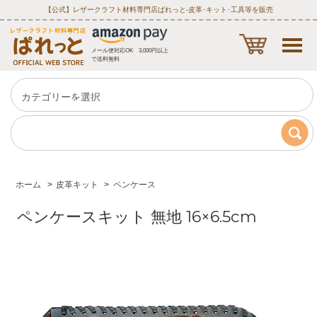
【公式】レザークラフト材料専門店ぱれっと‐皮革･キット･工具等を販売
メール便対応OK 3,000円以上
で送料無料
ホーム
>
皮革キット
>
ペンケース
ペンケースキット 無地 16×6.5cm