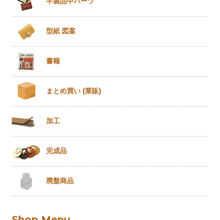
半製品
中パーツ
型紙 図案
書籍
まとめ買い
(業販)
加工
完成品
廃盤商品
Shop Menu