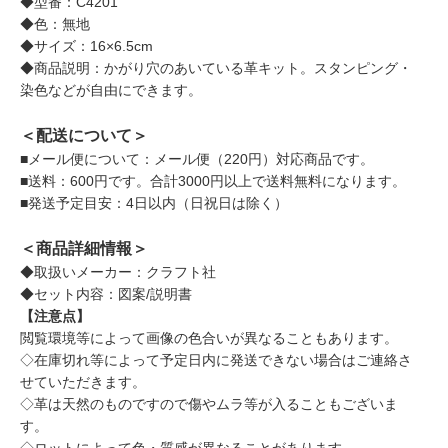
◆型番：C4201
◆色：無地
◆サイズ：16×6.5cm
◆商品説明：かがり穴のあいている革キット。スタンピング・
染色などが自由にできます。
＜配送について＞
■メール便について：メール便（220円）対応商品です。
■送料：600円です。合計3000円以上で送料無料になります。
■発送予定目安：4日以内（日祝日は除く）
＜商品詳細情報＞
◆取扱いメーカー：クラフト社
◆セット内容：図案/説明書
【注意点】
閲覧環境等によって画像の色合いが異なることもあります。
◇在庫切れ等によって予定日内に発送できない場合はご連絡さ
せていただきます。
◇革は天然のものですので傷やムラ等が入ることもございま
す。
◇ロットによって色・質感が異なることがあります。