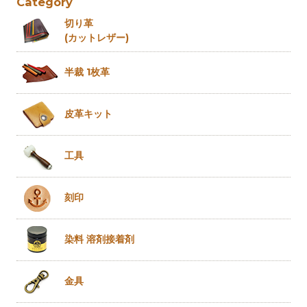
Category
切り革
(カットレザー)
半裁 1枚革
皮革キット
工具
刻印
染料 溶剤
接着剤
金具