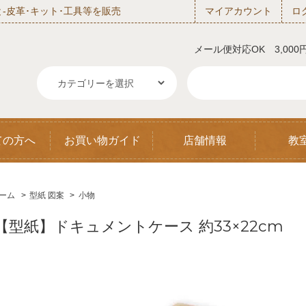
‐皮革･キット･工具等を販売
マイアカウント
ロ
メール便対応OK 3,00
ての方へ
お買い物ガイド
店舗情報
教
ーム
>
型紙 図案
>
小物
【型紙】ドキュメントケース 約33×22cm