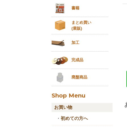
書籍
まとめ買い
(業販)
加工
完成品
廃盤商品
Shop Menu
お買い物
・
初めての方へ