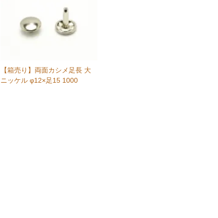
【箱売り】両面カシメ足長 大
ニッケル φ12×足15 1000