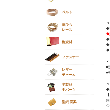
ベルト
＜
革ひも
◆
レース
◆
◆
副資材
◆
◆
ファスナー
＜
■
レザー
■
チャーム
＜
半製品
◆
中パーツ
【
閲
型紙 図案
◇