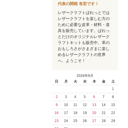
代表の関根 有宏です！
レザークラフトぱれっとでは
レザークラフトを楽しむ方の
ために必要な皮革・材料・道
具を販売しています。ぱれっ
とだけのオリジナルレザーク
ラフトキットも販売中。革の
おもしろさがさまざまに楽し
めるレザークラフトの世界
へ、ようこそ！
2026年8月
日
月
火
水
木
金
土
1
2
3
4
5
6
7
8
9
10
11
12
13
14
15
16
17
18
19
20
21
22
23
24
25
26
27
28
29