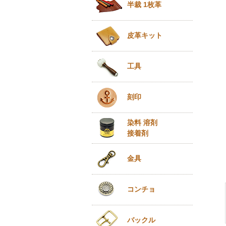
半裁 1枚革
皮革キット
工具
刻印
染料 溶剤
接着剤
金具
コンチョ
バックル