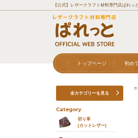
【公式】レザークラフト材料専門店ぱれっと
トップページ
初め
ホ
全カテゴリーを見る
Category
切り革
(カットレザー)