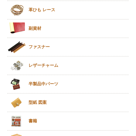
革ひも
レース
副資材
ファスナー
レザー
チャーム
半製品
中パーツ
型紙 図案
書籍