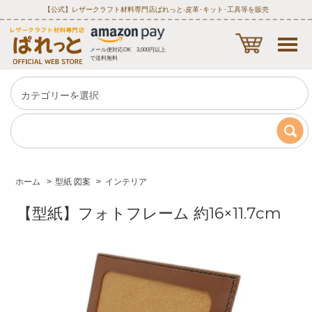
【公式】レザークラフト材料専門店ぱれっと‐皮革･キット･工具等を販売
メール便対応OK 3,000円以上
で送料無料
ホーム
>
型紙 図案
>
インテリア
【型紙】フォトフレーム 約16×11.7cm