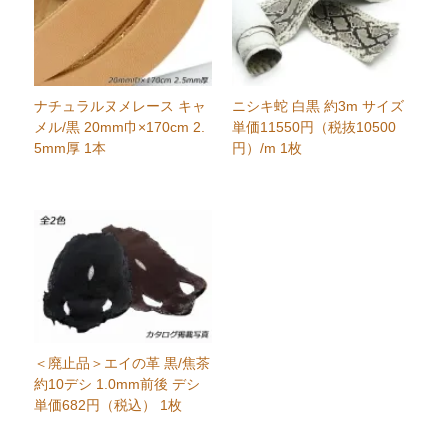
ナチュラルヌメレース キャ
ニシキ蛇 白黒 約3m サイズ
メル/黒 20mm巾×170cm 2.
単価11550円（税抜10500
5mm厚 1本
円）/m 1枚
＜廃止品＞エイの革 黒/焦茶
約10デシ 1.0mm前後 デシ
単価682円（税込） 1枚