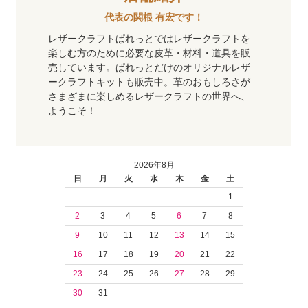
代表の関根 有宏です！
レザークラフトぱれっとではレザークラフトを
楽しむ方のために必要な皮革・材料・道具を販
売しています。ぱれっとだけのオリジナルレザ
ークラフトキットも販売中。革のおもしろさが
さまざまに楽しめるレザークラフトの世界へ、
ようこそ！
2026年8月
日
月
火
水
木
金
土
1
2
3
4
5
6
7
8
9
10
11
12
13
14
15
16
17
18
19
20
21
22
23
24
25
26
27
28
29
30
31