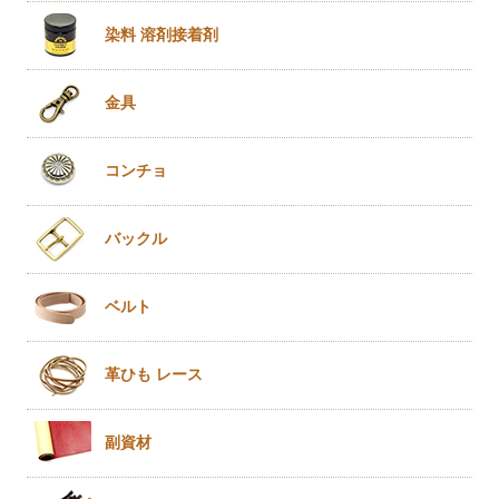
染料 溶剤
接着剤
金具
コンチョ
バックル
ベルト
革ひも
レース
副資材