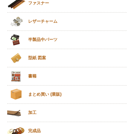
ファスナー
レザー
チャーム
半製品
中パーツ
型紙 図案
書籍
まとめ買い
(業販)
加工
完成品