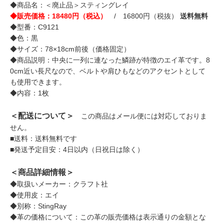
◆商品名：＜廃止品＞スティングレイ
◆販売価格：18480円（税込）
/ 16800円（税抜）
送料無料
◆型番：C9121
◆色：黒
◆サイズ：78×18cm前後（価格固定）
◆商品説明：中央に一列に連なった鱗跡が特徴のエイ革です。8
0cm近い長尺なので、ベルトや肩ひもなどのアクセントとして
も使用できます。
◆内容：1枚
＜配送について＞
この商品はメール便には対応しておりま
せん。
■送料：送料無料です
■発送予定目安：4日以内（日祝日は除く）
＜商品詳細情報＞
◆取扱いメーカー：クラフト社
◆使用皮：エイ
◆別称：StingRay
◆革の価格について：この革の販売価格は表示通りの金額とな