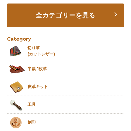
全カテゴリーを見る
Category
切り革
(カットレザー)
半裁 1枚革
皮革キット
工具
刻印