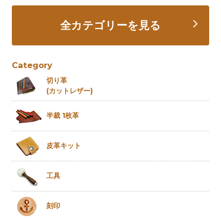
全カテゴリーを見る
Category
切り革
(カットレザー)
半裁 1枚革
皮革キット
工具
刻印