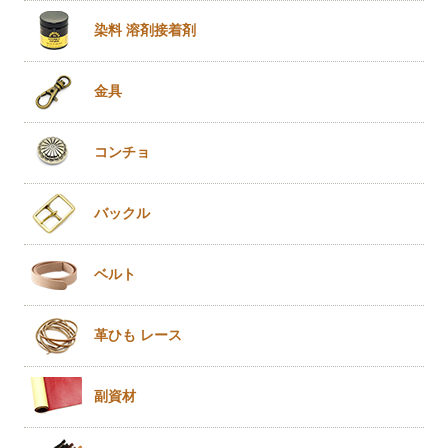
染料 溶剤
接着剤
金具
コンチョ
バックル
ベルト
革ひも
レース
副資材