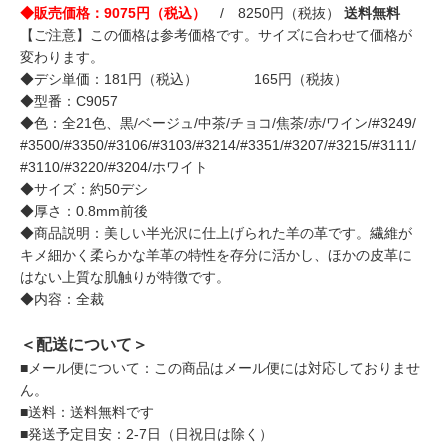
◆販売価格：9075円（税込）
/ 8250円（税抜）
送料無料
【ご注意】この価格は参考価格です。サイズに合わせて価格が
変わります。
◆デシ単価：181円（税込） 165円（税抜）
◆型番：C9057
◆色：全21色、黒/ベージュ/中茶/チョコ/焦茶/赤/ワイン/#3249/
#3500/#3350/#3106/#3103/#3214/#3351/#3207/#3215/#3111/
#3110/#3220/#3204/ホワイト
◆サイズ：約50デシ
◆厚さ：0.8mm前後
◆商品説明：美しい半光沢に仕上げられた羊の革です。繊維が
キメ細かく柔らかな羊革の特性を存分に活かし、ほかの皮革に
はない上質な肌触りが特徴です。
◆内容：全裁
＜配送について＞
■メール便について：この商品はメール便には対応しておりませ
ん。
■送料：送料無料です
■発送予定目安：2-7日（日祝日は除く）