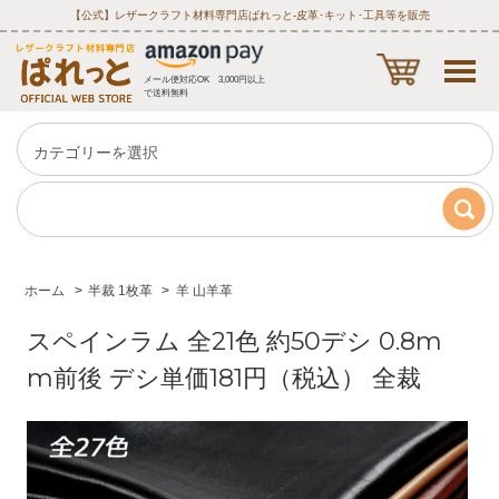
【公式】レザークラフト材料専門店ぱれっと‐皮革･キット･工具等を販売
メール便対応OK 3,000円以上
で送料無料
ホーム
>
半裁 1枚革
>
羊 山羊革
スペインラム 全21色 約50デシ 0.8m
m前後 デシ単価181円（税込） 全裁