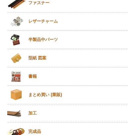
ファスナー
レザー
チャーム
半製品
中パーツ
型紙 図案
書籍
まとめ買い
(業販)
加工
完成品