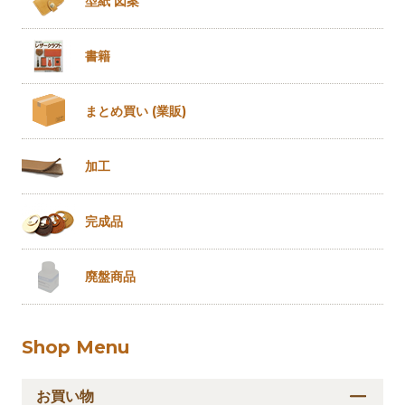
型紙 図案
書籍
まとめ買い
(業販)
加工
完成品
廃盤商品
Shop Menu
お買い物