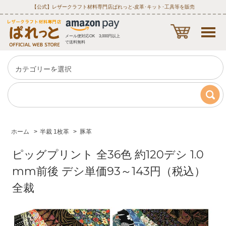
【公式】レザークラフト材料専門店ぱれっと‐皮革･キット･工具等を販売
メール便対応OK 3,000円以上
で送料無料
ホーム
>
半裁 1枚革
>
豚革
ピッグプリント 全36色 約120デシ 1.0
mm前後 デシ単価93～143円（税込）
全裁