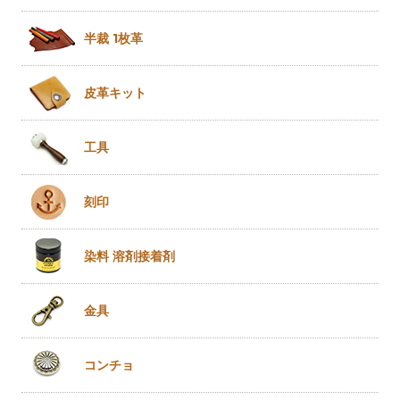
半裁 1枚革
皮革キット
工具
刻印
染料 溶剤
接着剤
金具
コンチョ