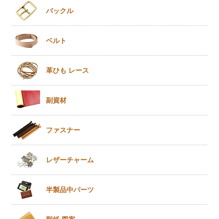
バックル
ベルト
革ひも
レース
副資材
ファスナー
レザー
チャーム
半製品
中パーツ