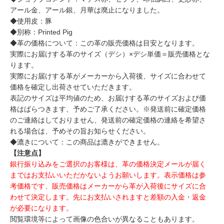
アール金、アール銀、月華は廃止になりました。
◆使用皮：豚
◆別称：Printed Pig
◆革の価格について：この革の販売価格は目安となります。
実際にお届けする革のサイズ（デシ）×デシ単価＝販売価格とな
ります。
実際にお届けする革がメーカーから入荷後、サイズに合わせて
価格を確定し出荷させていただきます。
表記のサイズは平均値のため、お届けする革のサイズおよび価
格はばらつきます、予めご了承ください。※発送前に確定価格
のご連絡はしておりません、発送前の確定価格の連絡を希望さ
れる場合は、予めその旨お知らせください。
◆漉きについて：この商品は漉きができません。
【注意点】
銀行振り込みをご選択のお客様は、革の価格決定メールが届く
まではお支払いいただかないようお願いします。表示価格は参
考価格です、販売価格はメーカーから革が入荷後にサイズに合
わせて決定します。先にお支払いされますと差額の入金・返金
が必要になります。
閲覧環境等によって画像の色合いが異なることもあります。