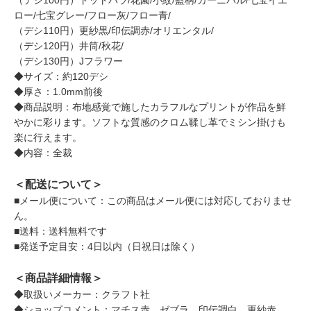
（デシ100円）ドットバラ/花園/小紋/藍柄/カーニバル/七宝イエ
ロー/七宝グレー/フロー灰/フロー青/
（デシ110円）更紗黒/印伝調赤/オリエンタル/
（デシ120円）井筒/秋花/
（デシ130円）Jフラワー
◆サイズ：約120デシ
◆厚さ：1.0mm前後
◆商品説明：布地感覚で施したカラフルなプリントが作品を鮮
やかに彩ります。ソフトな質感のクロム鞣し革でミシン掛けも
楽に行えます。
◆内容：全裁
＜配送について＞
■メール便について：この商品はメール便には対応しておりませ
ん。
■送料：送料無料です
■発送予定目安：4日以内（日祝日は除く）
＜商品詳細情報＞
◆取扱いメーカー：クラフト社
◆ショップコメント：マチス赤、ゼブラ、印伝調白、更紗赤、