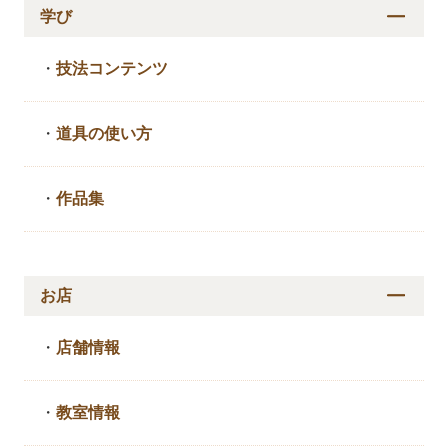
学び
・
技法コンテンツ
・
道具の使い方
・
作品集
お店
・
店舗情報
・
教室情報