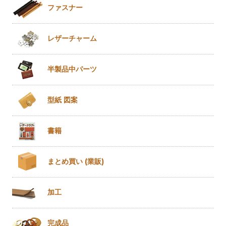
ファスナー
レザー
チャーム
半製品
中パーツ
型紙 図案
書籍
まとめ買い
(業販)
加工
完成品