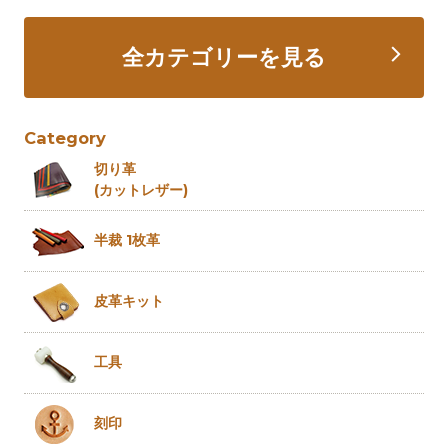
全カテゴリーを見る
Category
切り革
(カットレザー)
半裁 1枚革
皮革キット
工具
刻印