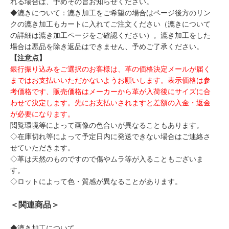
れる場合は、予めその旨お知らせください。
◆漉きについて：漉き加工をご希望の場合はページ後方のリン
クの漉き加工もカートに入れてご注文ください（漉きについて
の詳細は漉き加工ページをご確認ください）。漉き加工をした
場合は悪品を除き返品はできません、予めご了承ください。
【注意点】
銀行振り込みをご選択のお客様は、革の価格決定メールが届く
まではお支払いいただかないようお願いします。表示価格は参
考価格です、販売価格はメーカーから革が入荷後にサイズに合
わせて決定します。先にお支払いされますと差額の入金・返金
が必要になります。
閲覧環境等によって画像の色合いが異なることもあります。
◇在庫切れ等によって予定日内に発送できない場合はご連絡さ
せていただきます。
◇革は天然のものですので傷やムラ等が入ることもございま
す。
◇ロットによって色・質感が異なることがあります。
＜関連商品＞
◆漉き加工について