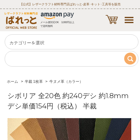
【公式】レザークラフト材料専門店ぱれっと‐皮革･キット･工具等を販売
メール便対応OK 3,000円以上
で送料無料
ホーム
>
半裁 1枚革
>
牛ヌメ革（カラー）
シボリア 全20色 約240デシ 約1.8mm
デシ単価154円（税込） 半裁