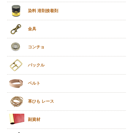
染料 溶剤
接着剤
金具
コンチョ
バックル
ベルト
革ひも
レース
副資材