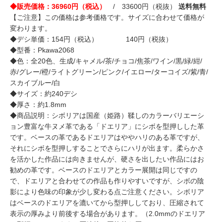
◆販売価格：36960円（税込）
/ 33600円（税抜）
送料無料
【ご注意】この価格は参考価格です。サイズに合わせて価格が
変わります。
◆デシ単価：154円（税込） 140円（税抜）
◆型番：Pkawa2068
◆色：全20色、生成/キャメル/茶/チョコ/焦茶/ワイン/黒/緑/紺/
赤/グレー/橙/ライトグリーン/ピンク/イエロー/ターコイズ/紫/青/
スカイブルー/白
◆サイズ：約240デシ
◆厚さ：約1.8mm
◆商品説明：シボリアは国産（姫路）鞣しのカラーバリエーシ
ョン豊富な牛ヌメ革である「ドエリア」にシボを型押しした革
です。ベースの革であるドエリアはややハリのある革ですが、
それにシボを型押しすることでさらにハリが出ます。柔らかさ
を活かした作品には向きませんが、硬さを出したい作品にはお
勧めの革です。ベースのドエリアとカラー展開は同じですの
で、ドエリアと合わせての作品も作りやすいですが、シボの陰
影により色味の印象が少し変わる点ご注意ください。シボリア
はベースのドエリアを漉いてから型押ししており、圧縮されて
表示の厚みより前後する場合があります。（2.0mmのドエリア