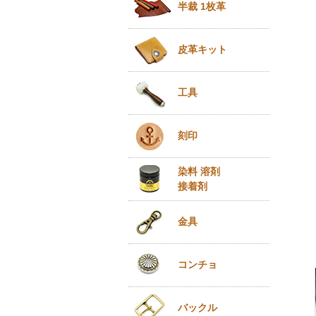
半裁 1枚革
皮革キット
工具
刻印
染料 溶剤
接着剤
金具
コンチョ
バックル