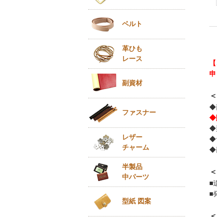
ベルト
革ひも
レース
【
申
副資材
＜
◆
ファスナー
◆
◆
レザー
◆
チャーム
◆
半製品
＜
中パーツ
■
■
型紙 図案
＜