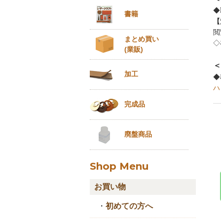
◆
書籍
【
閲
まとめ買い
◇
(業販)
＜
加工
◆
ハ
完成品
廃盤商品
Shop Menu
お買い物
・
初めての方へ