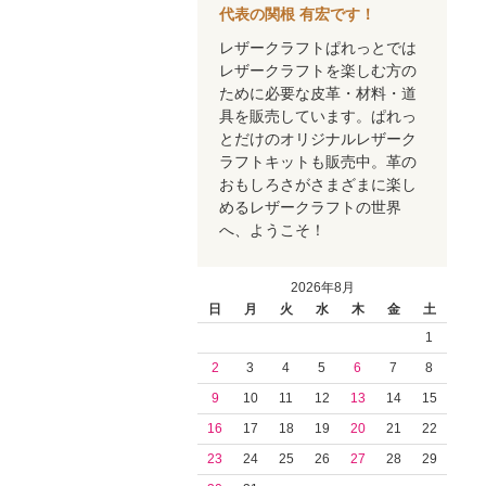
代表の関根 有宏です！
レザークラフトぱれっとでは
レザークラフトを楽しむ方の
ために必要な皮革・材料・道
具を販売しています。ぱれっ
とだけのオリジナルレザーク
ラフトキットも販売中。革の
おもしろさがさまざまに楽し
めるレザークラフトの世界
へ、ようこそ！
2026年8月
日
月
火
水
木
金
土
1
2
3
4
5
6
7
8
9
10
11
12
13
14
15
16
17
18
19
20
21
22
23
24
25
26
27
28
29