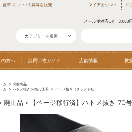
‐皮革･キット･工具等を販売
マイアカウント
ロ
メール便対応OK 3,00
ての方へ
お買い物ガイド
店舗情報
教
ーム
>
廃盤商品
ーム
>
ハトメ抜き 穴あけ工具
>
ハトメ抜き（クラフト社）
＜廃止品＞【ページ移行済】ハトメ抜き 70号 