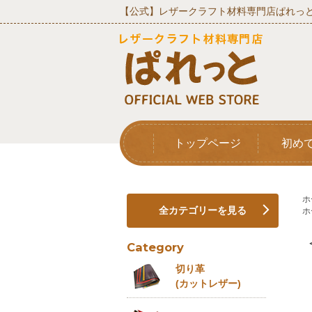
【公式】レザークラフト材料専門店ぱれっと
トップページ
初め
ホ
全カテゴリーを見る
ホ
Category
切り革
(カットレザー)