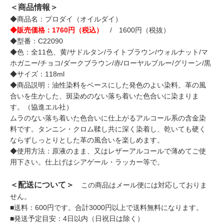
＜商品情報＞
◆商品名：プロダイ（オイルダイ）
◆販売価格：1760円（税込）
/ 1600円（税抜）
◆型番：C22090
◆色：全11色、黄/サドルタン/ライトブラウン/ウォルナット/マ
ホガニー/チョコ/ダークブラウン/赤/ローヤルブルー/グリーン/黒
◆サイズ：118ml
◆商品説明：油性染料をベースにした発色のよい染料。革の風
合いを生かした、斑染めのない落ち着いた色合いに染まりま
す。（協進エル社）
ムラのない落ち着いた色合いに仕上がるアルコール系の含金染
料です。タンニン・クロム鞣し共に深く染着し、乾いても硬く
ならずしっとりとした革の風合いを楽しめます。
◆使用方法：原液のまま、又はレザーアルコールで薄めてご使
用下さい。仕上げはシアゲール・ラッカー等で。
＜配送について＞
この商品はメール便には対応しておりま
せん。
■送料：600円です。合計3000円以上で送料無料になります。
■発送予定目安：4日以内（日祝日は除く）