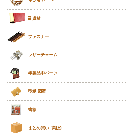
革ひも
レース
副資材
ファスナー
レザー
チャーム
半製品
中パーツ
型紙 図案
書籍
まとめ買い
(業販)