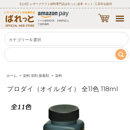
【公式】レザークラフト材料専門店ぱれっと‐皮革･キット･工具等を販売
メール便対応OK 3,000円以上
で送料無料
ホーム
>
染料 溶剤 接着剤
>
染料
プロダイ（オイルダイ） 全11色 118ml