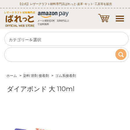
【公式】レザークラフト材料専門店ぱれっと‐皮革･キット･工具等を販売
メール便対応OK 3,000円以上
で送料無料
ホーム
>
染料 溶剤 接着剤
>
ゴム系接着剤
ダイアボンド 大 110ml