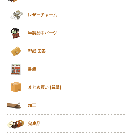
レザー
チャーム
半製品
中パーツ
型紙 図案
書籍
まとめ買い
(業販)
加工
完成品