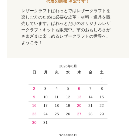
代表の関根 有宏です！
レザークラフトぱれっとではレザークラフトを
楽しむ方のために必要な皮革・材料・道具を販
売しています。ぱれっとだけのオリジナルレザ
ークラフトキットも販売中。革のおもしろさが
さまざまに楽しめるレザークラフトの世界へ、
ようこそ！
2026年8月
日
月
火
水
木
金
土
1
2
3
4
5
6
7
8
9
10
11
12
13
14
15
16
17
18
19
20
21
22
23
24
25
26
27
28
29
30
31
2026年9月