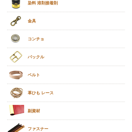
染料 溶剤
接着剤
金具
コンチョ
バックル
ベルト
革ひも
レース
副資材
ファスナー