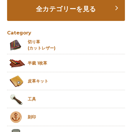
全カテゴリーを見る
Category
切り革
(カットレザー)
半裁 1枚革
皮革キット
工具
刻印