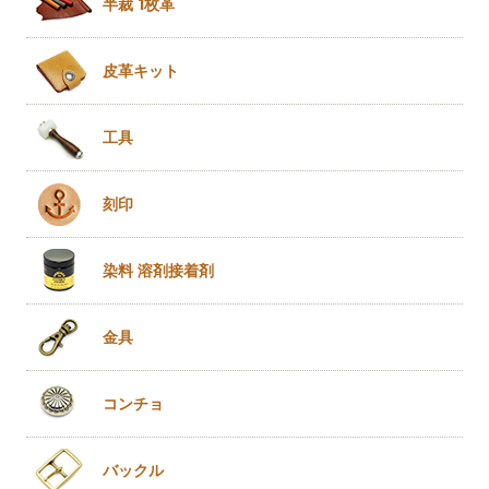
半裁 1枚革
皮革キット
工具
刻印
染料 溶剤
接着剤
金具
コンチョ
バックル