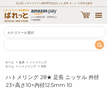
【公式】レザークラフト材料専門店ぱれっと‐皮革･キット･工具等を販売
メール便対応OK 3,000円以上
で送料無料
ホーム
>
金具
>
ハトメリング
ホーム
>
ハトメリング
>
#28
ハトメリング 28★ 足長 ニッケル 外径
23×高さ10×内径12.5mm 10