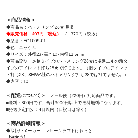
＜商品情報＞
◆商品名：ハトメリング 28★ 足長
◆販売価格：407円（税込）
/ 370円（税抜）
◆型番：EG1009-01
◆色：ニッケル
◆サイズ：外径23×高さ10×内径12.5mm
◆商品説明：足長タイプのハトメリング28★は協進エルの新タ
イプのアイレット打ち28★で打てます。（旧タイプのアイレッ
ト打ち28、SEIWA社のハトメリング打ち28では打てません。）
◆内容：10
＜配送について＞
メール便（220円）対応商品です。
■送料：600円です。合計3000円以上で送料無料になります。
■発送予定目安：4日以内（日祝日は除く）
＜商品詳細情報＞
◆取扱いメーカー：レザークラフトぱれっと
【注意点】