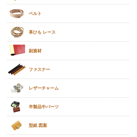
ベルト
革ひも
レース
副資材
ファスナー
レザー
チャーム
半製品
中パーツ
型紙 図案