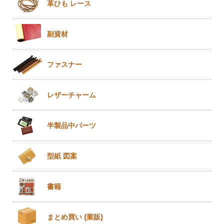
革ひも
レース
副資材
ファスナー
レザー
チャーム
半製品
中パーツ
型紙 図案
書籍
まとめ買い
(業販)