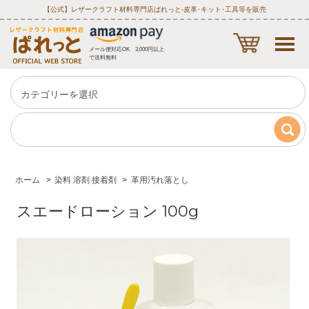
【公式】レザークラフト材料専門店ぱれっと‐皮革･キット･工具等を販売
メール便対応OK 3,000円以上
で送料無料
ホーム
>
染料 溶剤 接着剤
>
革用汚れ落とし
スエードローション 100g