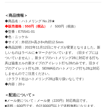
＜商品情報＞
◆商品名：ハトメリング No.28★
◆販売価格：550円（税込）
/ 500円（税抜）
◆型番：E75541-01
◆色：ニッケル
◆サイズ：外径23×高さ8×内径12.5mm
◆商品説明：2022年11月12日にサイズが変更となりました。新
しいものはラベルに★マークがついています。（旧タイプには
ついていません）。新タイプのハトメリング28に対応する打ち
具は協進エルの新タイプのアイレット打ち28のみです。旧タイ
プのアイレット打ち28、SEIWA社のハトメリング打ち28は対応
しませんのでご注意ください。
（クラフト社はハトメリング28は取り扱いなしです）
◆内容：20ヶ
＜配送について＞
■メール便について：メール便（220円）対応商品です。
■送料：600円です。合計3000円以上で送料無料になります。