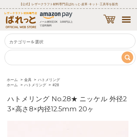
【公式】レザークラフト材料専門店ぱれっと‐皮革･キット･工具等を販売
メール便対応OK 3,000円以上
で送料無料
ホーム
>
金具
>
ハトメリング
ホーム
>
ハトメリング
>
#28
ハトメリング No.28★ ニッケル 外径2
3×高さ8×内径12.5mm 20ヶ