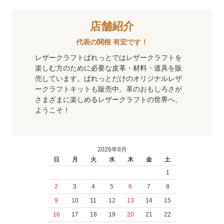
店舗紹介
代表の関根 有宏です！
レザークラフトぱれっとではレザークラフトを
楽しむ方のために必要な皮革・材料・道具を販
売しています。ぱれっとだけのオリジナルレザ
ークラフトキットも販売中。革のおもしろさが
さまざまに楽しめるレザークラフトの世界へ、
ようこそ！
2026年8月
日
月
火
水
木
金
土
1
2
3
4
5
6
7
8
9
10
11
12
13
14
15
16
17
18
19
20
21
22