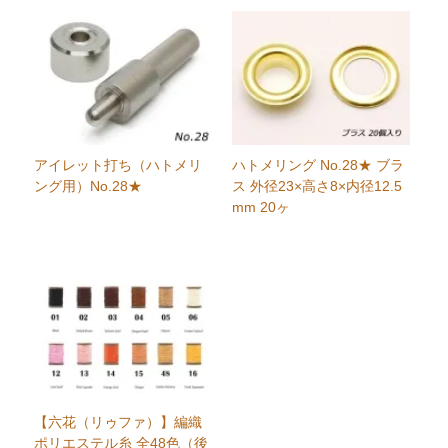
アイレット打ち（ハトメリ
ハトメリング No.28★ ブラ
ング用）No.28★
ス 外径23×高さ8×内径12.5
mm 20ヶ
【六花（リゥファ）】編織
ポリエステル糸 全48色（後