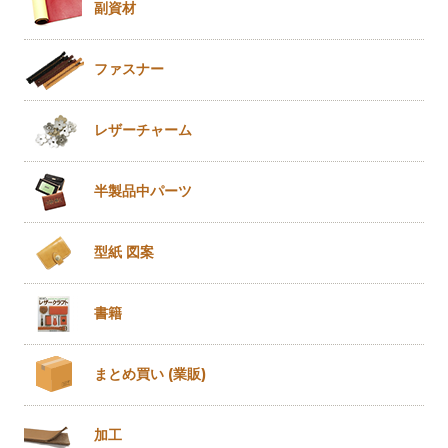
副資材
ファスナー
レザー
チャーム
半製品
中パーツ
型紙 図案
書籍
まとめ買い
(業販)
加工