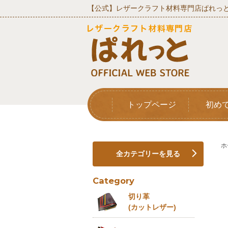
【公式】レザークラフト材料専門店ぱれっと
トップページ
初め
ホ
全カテゴリーを見る
Category
切り革
(カットレザー)