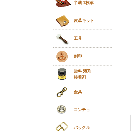
半裁 1枚革
皮革キット
工具
刻印
染料 溶剤
接着剤
金具
コンチョ
バックル