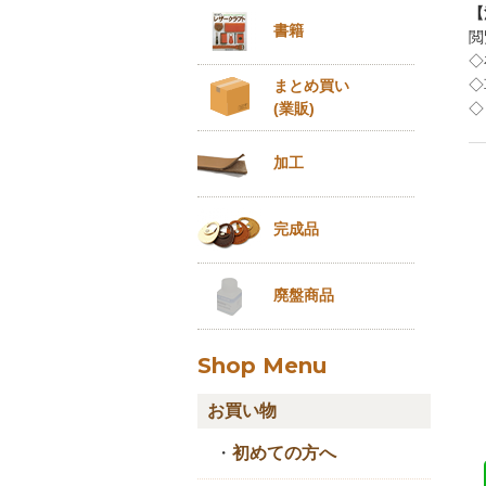
【
書籍
閲
◇
◇
まとめ買い
(業販)
◇
加工
完成品
廃盤商品
Shop Menu
お買い物
・
初めての方へ