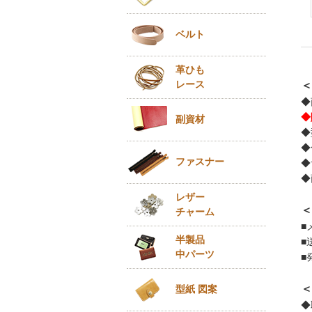
ベルト
革ひも
レース
＜
◆
◆
副資材
◆
◆
ファスナー
◆
◆
レザー
＜
チャーム
■
半製品
■
中パーツ
■
＜
型紙 図案
◆