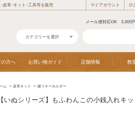
‐皮革･キット･工具等を販売
マイアカウント
ロ
メール便対応OK 3,00
ての方へ
お買い物ガイド
店舗情報
教
ーム
>
皮革キット
>
縫うキーホルダー
【いぬシリーズ】もふわんこの小銭入れキット 茶/