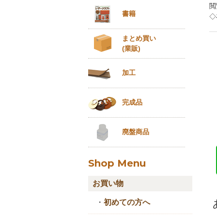
閲
書籍
◇
まとめ買い
(業販)
加工
完成品
廃盤商品
Shop Menu
お買い物
・
初めての方へ