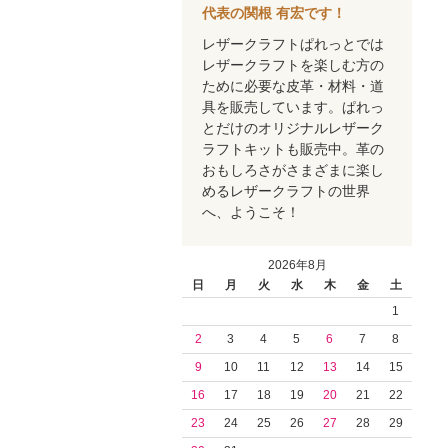
代表の関根 有宏です！
レザークラフトぱれっとでは
レザークラフトを楽しむ方の
ために必要な皮革・材料・道
具を販売しています。ぱれっ
とだけのオリジナルレザーク
ラフトキットも販売中。革の
おもしろさがさまざまに楽し
めるレザークラフトの世界
へ、ようこそ！
2026年8月
日
月
火
水
木
金
土
1
2
3
4
5
6
7
8
9
10
11
12
13
14
15
16
17
18
19
20
21
22
23
24
25
26
27
28
29