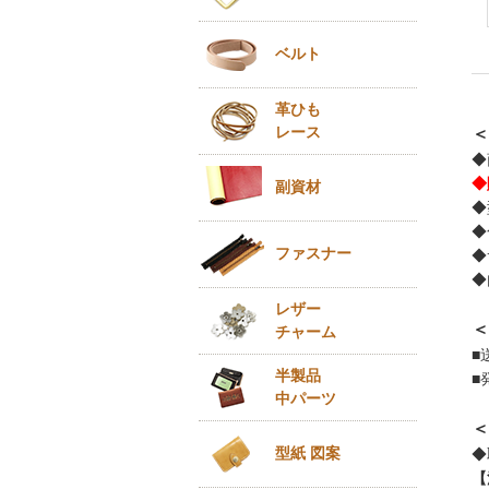
ベルト
革ひも
レース
＜
◆
◆
副資材
◆
◆
ファスナー
◆
◆
レザー
＜
チャーム
■
半製品
■
中パーツ
＜
型紙 図案
◆
【