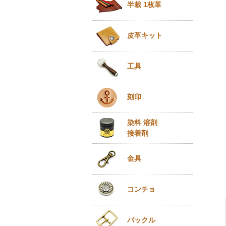
半裁 1枚革
皮革キット
工具
刻印
染料 溶剤
接着剤
金具
コンチョ
バックル