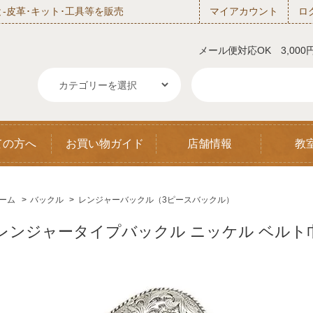
‐皮革･キット･工具等を販売
マイアカウント
ロ
メール便対応OK 3,00
ての方へ
お買い物ガイド
店舗情報
教
ーム
>
バックル
>
レンジャーバックル（3ピースバックル）
レンジャータイプバックル ニッケル ベルト巾