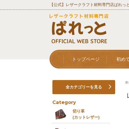
【公式】レザークラフト材料専門店ぱれっと
トップページ
初め
ホ
全カテゴリーを見る
Category
切り革
(カットレザー)