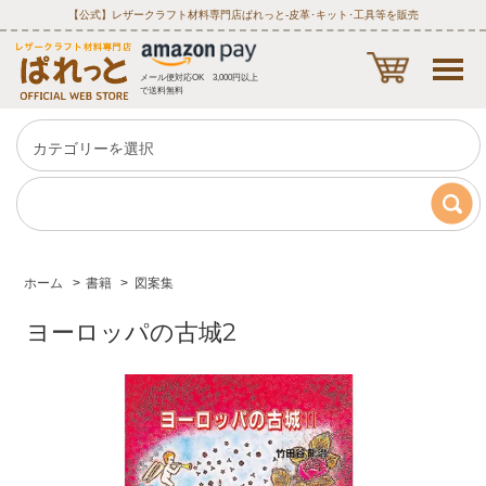
【公式】レザークラフト材料専門店ぱれっと‐皮革･キット･工具等を販売
メール便対応OK 3,000円以上
で送料無料
ホーム
>
書籍
>
図案集
ヨーロッパの古城2