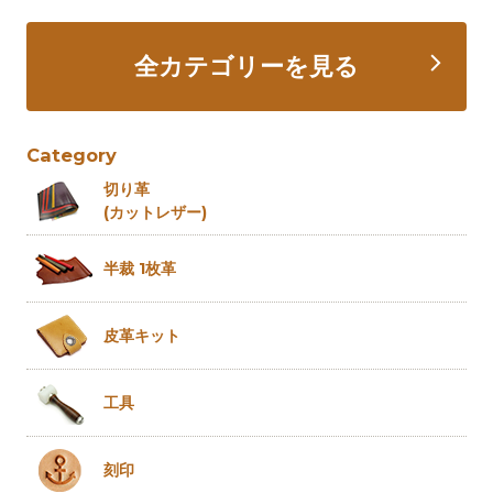
全カテゴリーを見る
Category
切り革
(カットレザー)
半裁 1枚革
皮革キット
工具
刻印