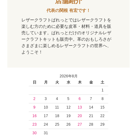
店舗紹介
代表の関根 有宏です！
レザークラフトぱれっとではレザークラフトを
楽しむ方のために必要な皮革・材料・道具を販
売しています。ぱれっとだけのオリジナルレザ
ークラフトキットも販売中。革のおもしろさが
さまざまに楽しめるレザークラフトの世界へ、
ようこそ！
2026年8月
日
月
火
水
木
金
土
1
2
3
4
5
6
7
8
9
10
11
12
13
14
15
16
17
18
19
20
21
22
23
24
25
26
27
28
29
30
31