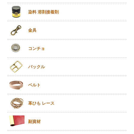
染料 溶剤
接着剤
金具
コンチョ
バックル
ベルト
革ひも
レース
副資材