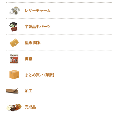
レザー
チャーム
半製品
中パーツ
型紙 図案
書籍
まとめ買い
(業販)
加工
完成品