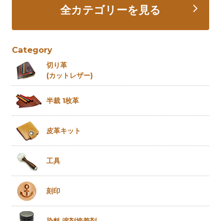
全カテゴリーを見る
Category
切り革
(カットレザー)
半裁 1枚革
皮革キット
工具
刻印
染料 溶剤
接着剤