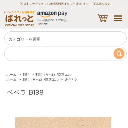
【公式】レザークラフト材料専門店ぱれっと‐皮革･キット･工具等を販売
メール便対応OK 3,000円以上
で送料無料
ホーム
>
刻印
>
刻印（A～Z）/協進エル
ホーム
>
刻印（A～Z）/協進エル
>
Bベベラ
ベベラ B198