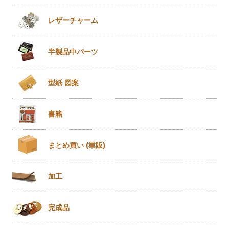
レザー
チャーム
半製品
中パーツ
型紙 図案
書籍
まとめ買い
(業販)
加工
完成品