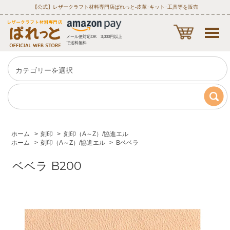
【公式】レザークラフト材料専門店ぱれっと‐皮革･キット･工具等を販売
メール便対応OK 3,000円以上
で送料無料
ホーム
>
刻印
>
刻印（A～Z）/協進エル
ホーム
>
刻印（A～Z）/協進エル
>
Bベベラ
ベベラ B200