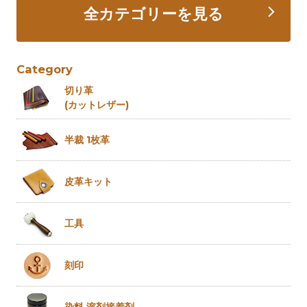
全カテゴリーを見る
Category
切り革
(カットレザー)
半裁 1枚革
皮革キット
工具
刻印
染料 溶剤
接着剤