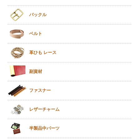
バックル
ベルト
革ひも
レース
副資材
ファスナー
レザー
チャーム
半製品
中パーツ