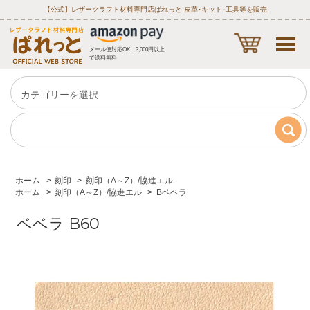
【公式】レザークラフト材料専門店ぱれっと‐皮革･キット･工具等を販売
メール便対応OK 3,000円以上
で送料無料
ホーム
>
刻印
>
刻印（A～Z）/協進エル
ホーム
>
刻印（A～Z）/協進エル
>
Bベベラ
ベベラ B60