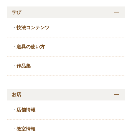
学び
・
技法コンテンツ
・
道具の使い方
・
作品集
お店
・
店舗情報
・
教室情報