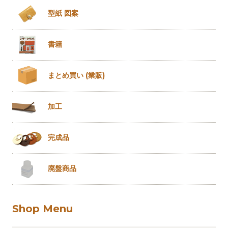
型紙 図案
書籍
まとめ買い
(業販)
加工
完成品
廃盤商品
Shop Menu