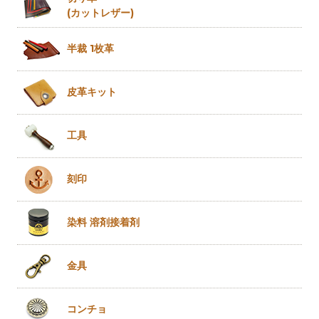
(カットレザー)
半裁 1枚革
皮革キット
工具
刻印
染料 溶剤
接着剤
金具
コンチョ