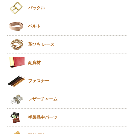
バックル
ベルト
革ひも
レース
副資材
ファスナー
レザー
チャーム
半製品
中パーツ