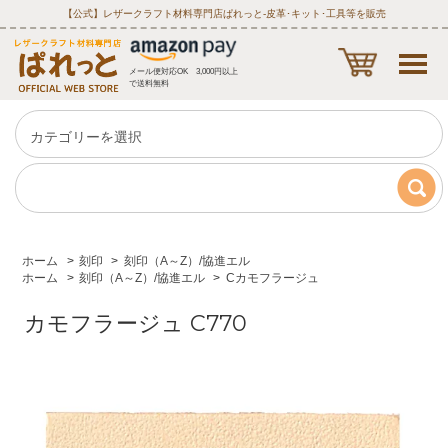
【公式】レザークラフト材料専門店ぱれっと‐皮革･キット･工具等を販売
メール便対応OK 3,000円以上
で送料無料
ホーム
>
刻印
>
刻印（A～Z）/協進エル
ホーム
>
刻印（A～Z）/協進エル
>
Cカモフラージュ
カモフラージュ C770