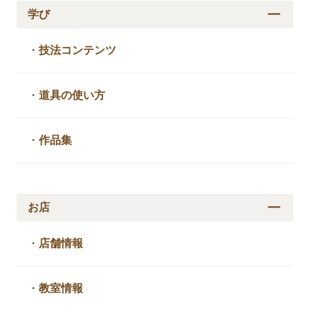
学び
・
技法コンテンツ
・
道具の使い方
・
作品集
お店
・
店舗情報
・
教室情報