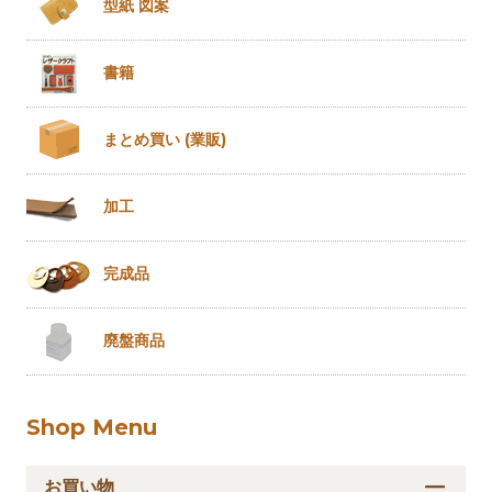
型紙 図案
書籍
まとめ買い
(業販)
加工
完成品
廃盤商品
Shop Menu
お買い物