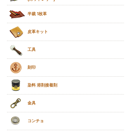
半裁 1枚革
皮革キット
工具
刻印
染料 溶剤
接着剤
金具
コンチョ