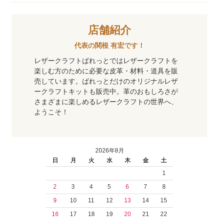
店舗紹介
代表の関根 有宏です！
レザークラフトぱれっとではレザークラフトを
楽しむ方のために必要な皮革・材料・道具を販
売しています。ぱれっとだけのオリジナルレザ
ークラフトキットも販売中。革のおもしろさが
さまざまに楽しめるレザークラフトの世界へ、
ようこそ！
2026年8月
日
月
火
水
木
金
土
1
2
3
4
5
6
7
8
9
10
11
12
13
14
15
16
17
18
19
20
21
22