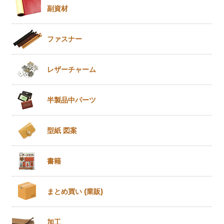
副資材
ファスナー
レザー
チャーム
半製品
中パーツ
型紙 図案
書籍
まとめ買い
(業販)
加工