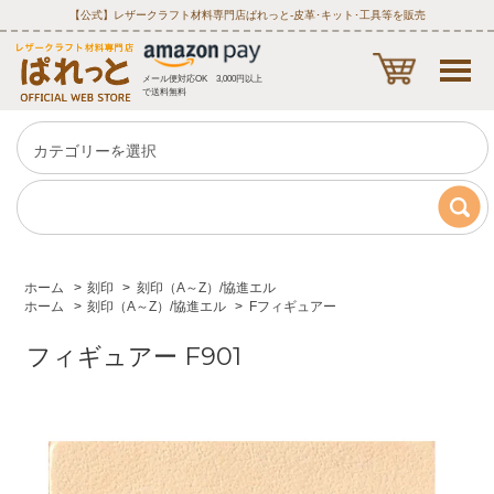
【公式】レザークラフト材料専門店ぱれっと‐皮革･キット･工具等を販売
メール便対応OK 3,000円以上
で送料無料
ホーム
>
刻印
>
刻印（A～Z）/協進エル
ホーム
>
刻印（A～Z）/協進エル
>
Fフィギュアー
フィギュアー F901