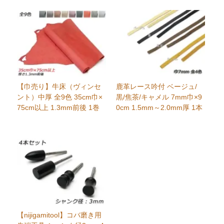
【巾売り】牛床（ヴィンセ
鹿革レース吟付 ベージュ/
ント）中厚 全9色 35cm巾×
黒/焦茶/キャメル 7mm巾×9
75cm以上 1.3mm前後 1巻
0cm 1.5mm～2.0mm厚 1本
【nijigamitool】コバ磨き用